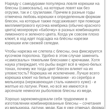
Наряду с самодурами популярна ловля корюшки на
блесны (самосвалы), на которые ловят как без
огрузки, так и с грузилами. Причем в разные годы
отмечена любовь корюшки к определенным формам
блесен, на которые также подсаживают при помощи
миллиметрового кусочка кембрика (обычно красного
цвета) мохеровую «бабочку» в разных комбинациях
лимонного и зеленого цвета. Когда уж совсем плохо
клюет, в ход идет подсадка на блёсны нарезки
корюшки или свежей селедки.
Чтобы нарезка не слетела с блесны, она фиксируется
кусочком поролона. Удобно в этом случае заменить
«самосвалы» тяжелыми блеснами с крючками. Хотя
наука утверждает, что рыбы видят всё в черно-белых
тонах, почему же тогда цвет блесен влияет на их
уловистость? Корюшка не исключение. Лучше всего
корюшка клюет на белые приманки - из серебра и
мельхиора (нержавеющая сталь намного хуже) - и
желтые из латуни. Реже, но всё же имеются в
арсенале немногих рыболовов блесны из меди.
Хорошо зарекомендовали себя трудоемкие в
изготовлении комбинированные блесны – сочетания
из мельхиора, латуни, меди. Как я уже отмечал, форма