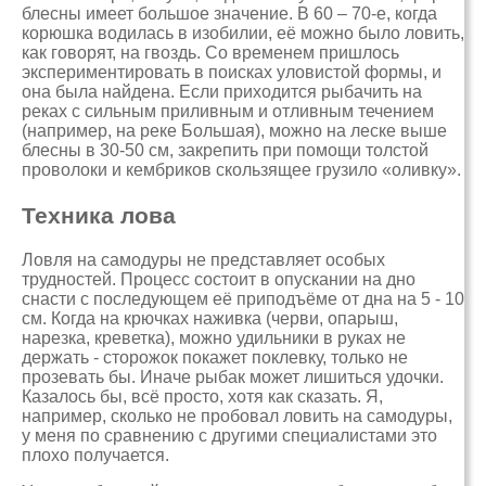
блесны имеет большое значение. В 60 – 70-е, когда
корюшка водилась в изобилии, её можно было ловить,
как говорят, на гвоздь. Со временем пришлось
экспериментировать в поисках уловистой формы, и
она была найдена. Если приходится рыбачить на
реках с сильным приливным и отливным течением
(например, на реке Большая), можно на леске выше
блесны в 30-50 см, закрепить при помощи толстой
проволоки и кембриков скользящее грузило «оливку».
Техника лова
Ловля на самодуры не представляет особых
трудностей. Процесс состоит в опускании на дно
снасти с последующем её приподъёме от дна на 5 - 10
см. Когда на крючках наживка (черви, опарыш,
нарезка, креветка), можно удильники в руках не
держать - сторожок покажет поклевку, только не
прозевать бы. Иначе рыбак может лишиться удочки.
Казалось бы, всё просто, хотя как сказать. Я,
например, сколько не пробовал ловить на самодуры,
у меня по сравнению с другими специалистами это
плохо получается.