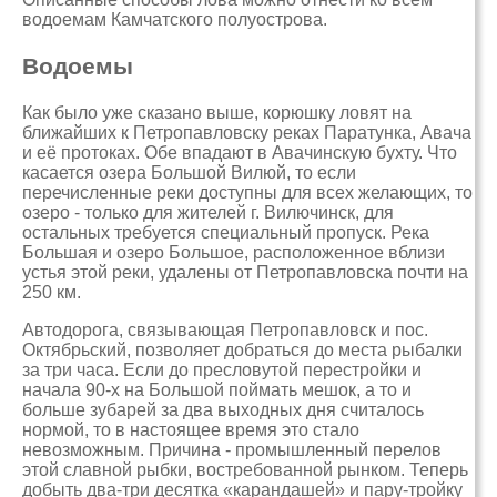
водоемам Камчатского полуострова.
Водоемы
Как было уже сказано выше, корюшку ловят на
ближайших к Петропавловску реках Паратунка, Авача
и её протоках. Обе впадают в Авачинскую бухту. Что
касается озера Большой Вилюй, то если
перечисленные реки доступны для всех желающих, то
озеро - только для жителей г. Вилючинск, для
остальных требуется специальный пропуск. Река
Большая и озеро Большое, расположенное вблизи
устья этой реки, удалены от Петропавловска почти на
250 км.
Автодорога, связывающая Петропавловск и пос.
Октябрьский, позволяет добраться до места рыбалки
за три часа. Если до пресловутой перестройки и
начала 90-х на Большой поймать мешок, а то и
больше зубарей за два выходных дня считалось
нормой, то в настоящее время это стало
невозможным. Причина - промышленный перелов
этой славной рыбки, востребованной рынком. Теперь
добыть два-три десятка «карандашей» и пару-тройку