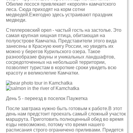
Обилие лосося привлекает «короля» камчатского
леса. Сюда приходят на корм сотни
медведей.Ежегодно здесь устраивают праздник
медведи.
Стеллеровский орел - частый гость на застолье. Это
самая крупная хищная птица, обитающая на
полуострове Камчатка. Представители этого вида
занесены в Красную книгу России, но увидеть их
можно у берегов Курильского озера. Такое
разнообразие фауны и уникальных ландшафтов,
сосредоточенных на небольшой территории,
позволяет туристам в короткие сроки увидеть всю
красоту и великолепие Камчатки.
День 5 - переезд в поселок Паужетка
После завтрака нужно быть готовым к работе.В этот
день нам предстоит проехать самый сложный участок
маршрута. Приготовить полноценный обед во время
езды невозможно, потому что время нашего
расписания строго ограничено приливами. Придется