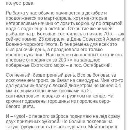
полуострова.
Рыбалка у нас обычно начинается в декабре и
продолжается по март-апрель, хотя некоторые
нетерпеливые начинают ловить корюшку по открытой
воде с лодок еще в октябре. Открытие же зимней
рыбалки на р. Большая состоялось в начале 70-х – как
сейчас помню, 23 февраля, в День Советской Армии и
Военно-морского Флота. В те времена для всех это
был рабочий день, а праздновали его только
военнослужащие. Наш коллектив военных охотников
впервые отправился за 200 км на западное
побережье Охотского моря – в пос. Октябрьский.
Солнечный, безветренный день. Все рыболовы, за
исключением троих, рыбачат на самодуры. Мне кто-то
дал удильник-палку с леской диаметром не менее 0,4
мм и с двумя большими крючками на 2-
сантиметровых поводках и грузилом на конце. На
крючки подсажены горошины из поролона серо-
белого цвета.
И – чудо! - с первого заброса поднимаю на лед сразу
двух приличных зубарей. Но больше поклевок на
такую грубую снасть не последовало. Мой товарищ