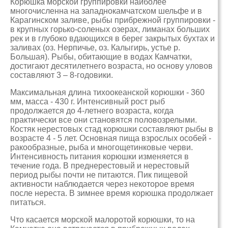
Корюшка морской группировки наиболее
многочисленна на западнокамчатском шельфе и в
Карагинском заливе, рыбы прибрежной группировки -
в крупных горько-соленых озерах, лиманах больших
рек и в глубоко вдающихся в берег закрытых бухтах и
заливах (оз. Нерпичье, оз. Калыгирь, устье р.
Большая). Рыбы, обитающие в водах Камчатки,
достигают десятилетнего возраста, но основу уловов
составляют 3 – 8-годовики.
Максимальная длина тихоокеанской корюшки - 360
мм, масса - 430 г. Интенсивный рост рыб
продолжается до 4-летнего возраста, когда
практически все они становятся половозрелыми.
Костяк нерестовых стад корюшки составляют рыбы в
возрасте 4 - 5 лет. Основная пища взрослых особей -
ракообразные, рыба и многощетинковые черви.
Интенсивность питания корюшки изменяется в
течение года. В преднерестовый и нерестовый
период рыбы почти не питаются. Пик пищевой
активности наблюдается через некоторое время
после нереста. В зимнее время корюшка продолжает
питаться.
Что касается морской малоротой корюшки, то на