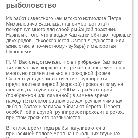
рыболовство
Из работ известного камчатского ихтиолога Петра
Михайловича Васильца (например, вот эта) я
почерпнул много для своей рыбацкой практики.
Начнем с того, что в водах Камчатки обитают корюшки
двух родов - тихоокеанская Osmerus (зубастая, или
азиатская, а по-местному - зубарь) и малоротая
Hypomesus.
П. М. Василец отмечает, что в прибрежье Камчатки
тихоокеанская корюшка встречается повсеместно и
много, но исключительно в проходной форме.
Существует две экологические группировки,
представители первой (морской) проводят зиму на
шельфе, на глубинах до 300 м, а рыбы второй
(прибрежной или лиманной) в зимнее время
находятся в солоноватых озерах, речных лиманах,
либо в бухтах и заливах вблизи от берега. Нерест
особей той и другой группировок проходит в реках,
при этом сроки его различаются.
В теплое время года рыбы нагуливаются в
прибрежной полосе моря на небольших глубинах.