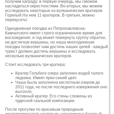
получим награду: в первую очередь, мы сможем
насладиться окрестностями. Во-вторых, мы можем
исследовать некоторые из вулканических кратеров
Горелый.На нем 11 кратеров. В-третьих, можно
перекусить!
Однодневная поездка из Петропавловска-
Камчатского имеет строго ограниченное время для
восхождения, и гид может повернуть группу обратно,
не достигнув вершины, но наша многодневная
поездка позволяет нам достичь наших целей - каждый
турист должен достичь вершины и исследовать
несколько вулканических кратеров.
Стоит исследовать три кратера:
Кратер Голубого озера заполнен водой талого
ледника. Имеет ярко-синий цвет.
Чаша была заполнена кислотным озером до
2011 года, но после последнего извержения оно
высохло.
Активный кратер. Его стены сложены из
чудесной скальной композиции.
После прогулки по красивым природным
достопримечательностям мы спустимся в базовый