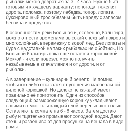
рыбалки можно добраться за 3 - 4 часа. Нужно быть
готовым и к худшему варианту: непогода, тяжелая
дорога, поломка, поэтому лебедка, топор, лопата,
буксировочный трос обязаны быть наряду с запасом
бензина и продуктов.
К особенностям реки Большая и, особенно, Калыгиря,
можно отнести временами высокий снежный покров и
многослойный, вперемежку с водой лед. Без лопаты и
бура с надставкой на таких рыбалках не обойтись. Но
Большой Калыгирь пока еще остается корюшковой
Меккой - и если повезет, можно получить
незабываемые впечатления и от дороги, и от
рыбалки.
А в завершение – кулинарный рецепт. Не помню,
чтобы кто-либо отказался от угощения малосольной
вяленой корюшкой. Но далеко не каждый умеет
правильно её приготовить. Один из способов
следующий: размороженную корюшку укладывают
слоями в емкость, и каждый слой пересыпают солью.
Оставляют в комнате на 6 - 8 часов. Затем достают
рыбу и тщательно промывают холодной водой. Дают
стечь и развешивают для просушки на вешала в виде
рамы.