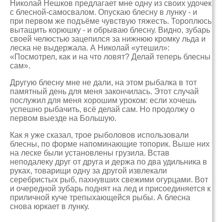
Николай Нешков предлагает мне одну из своих удочек
с блесной-самосвалом. Опускаю блесну в лунку - и
при первом же подъёме чувствую тяжесть. Тороплюсь
вытащить корюшку - и обрываю блесну. Видно, зубарь
своей челюстью зацепился за нижнюю кромку льда и
леска не выдержала. А Николай «утешил»:
«Посмотрел, как и на что ловят? Делай теперь блесны
сам».
Другую блесну мне не дали, на этом рыбалка в тот
памятный день для меня закончилась. Этот случай
послужил для меня хорошим уроком: если хочешь
успешно рыбачить, всё делай сам. Но продолжу о
первом выезде на Большую.
Как я уже сказал, трое рыболовов использовали
блесны, по форме напоминающие топорик. Выше них
на леске были установлены грузила. Встав
неподалеку друг от друга и держа по два удильника в
руках, товарищи одну за другой извлекали
серебристых рыб, пахнувших свежими огурцами. Вот
и очередной зубарь поднят на лед и присоединяется к
приличной куче трепыхающейся рыбы. А блесна
снова юркает в лунку.