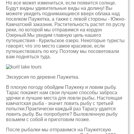
Но все может измениться, если появится солнце.
Будут видны удивительные виды на долину! Вы
можете увидеть поднимающиеся вверх облака над
поселком Паужетка, а также с левой стороны - Южно-
Камчатский заказник. Растительность растет по руслу
реки, по которой мы отправимся на кордон
Озерный.Мы увидим главную цель нашего
путешествия - Курильское озеро. Некоторые туристы
говорят, что это место самое красивое, если
путешествовать по югу. Поэтому мы посоветовали
вам подняться туда.
Экскурсия по деревне Паужетка.
В плохую погоду обойдем Паужеку и ловим рыбу.
Тарас покажет нам свои лучшие способы заброса
удочки и лучшие места для ловли рыбы. Настоящая
камчатская рыба - значит ловить рыбу с третьей
попытки.Практически каждый раз Тарасу удается
ловить рыбу. Вы попробуете? Выловленную рыбу
возьмем с собой и приготовим позже.
После рыбалки мы отправимся на Паужетскую