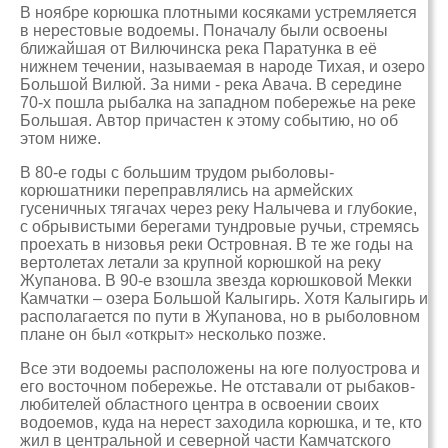
В ноябре корюшка плотными косяками устремляется
в нерестовые водоемы. Поначалу были освоены
ближайшая от Вилючинска река Паратунка в её
нижнем течении, называемая в народе Тихая, и озеро
Большой Вилюй. За ними - река Авача. В середине
70-х пошла рыбалка на западном побережье на реке
Большая. Автор причастен к этому событию, но об
этом ниже.
В 80-е годы с большим трудом рыболовы-
корюшатники переправлялись на армейских
гусеничных тягачах через реку Налычева и глубокие,
с обрывистыми берегами тундровые ручьи, стремясь
проехать в низовья реки Островная. В те же годы на
вертолетах летали за крупной корюшкой на реку
Жупанова. В 90-е взошла звезда корюшковой Мекки
Камчатки – озера Большой Калыгирь. Хотя Калыгирь и
располагается по пути в Жупанова, но в рыболовном
плане он был «открыт» несколько позже.
Все эти водоемы расположены на юге полуострова и
его восточном побережье. Не отставали от рыбаков-
любителей областного центра в освоении своих
водоемов, куда на нерест заходила корюшка, и те, кто
жил в центральной и северной части Камчатского