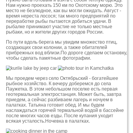
Нам нужно проехать 150 км по Охотскому морю. Это
место не безлюдное, как вы могли ожидать. Август -
время нереста лосося; так много предприятий по
переработке рыбы пытаются добиться удачи. В
рыбалке принимают участие не только местные
рыбаки, но и жители других городов России.
По пути вдоль берега мы увидим множество птиц,
создающих свои колонии, а также обитателей
прибрежных вод вблизи.По дороге сделаем остановку,
чтобы сделать памятные фотографии.
Мы проедем через село Октябрьский - богатейшее
рыбное хозяйство. К вечеру доберемся до села
Паужетка. В этом небольшом поселке есть первая
геотермальная электростанция. Может быть, завтра
приедем, а сейчас разбиваем лагерь и ночуем в
палатках. Татьяна готовит обед. И мы будем
наслаждаться горячей термальной водой в бассейне
после многих часов езды. После купания уходит
всякая усталость.Ночевка в палатках.