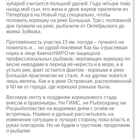
зубарей считается большой удачей. Года четыре тому
назад мой сын, его жена и двое внуков прилетели из
Петербурга на Новый год специально, чтобы
половить корюшку на реке Большая. Три с половиной
дня провели на реке, рыбачили от Октябрьского до
маяка Зуйкова.
Протяжённость участка 15 км, погода – лучшего не
пожелать и… ни одной поклёвки! Как бы отраслевая
наука в лице КамчатНИРО не защищала
профессиональных рыбаков, черпающих корюшку по
весне неводами в период её нереста и в море, и в
устьях рек, факт остается фактом - корюшки в реке
Большая практически не стало. А на удочки ловится
лишь мелочь. Как и в реке Островная, расположенной
в 60 км от города, где корюшка раньше была.
Весомую лепту в оскудение корюшкового стада
внесли и браконьеры. Ни ГИМС, ни Рыбоохрану, ни
Росрыболовство на водоемах днём с огнём не
встретишь. Наивно и дальше рассчитывать на
изменение ситуации в лучшую сторону, пока власть в
руках олигархов. Но не будем о грустном, продолжим
о рыбалке.