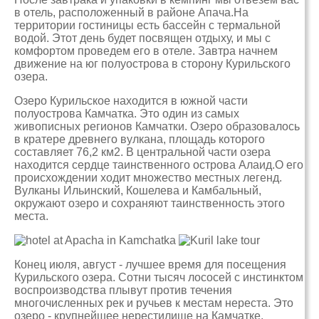
в отель, расположенный в районе Апача.На
территории гостиницы есть бассейн с термальной
водой. Этот день будет посвящен отдыху, и мы с
комфортом проведем его в отеле. Завтра начнем
движение на юг полуострова в сторону Курильского
озера.
Озеро Курильское находится в южной части
полуострова Камчатка. Это один из самых
живописных регионов Камчатки. Озеро образовалось
в кратере древнего вулкана, площадь которого
составляет 76,2 км2. В центральной части озера
находится сердце таинственного острова Алаид.О его
происхождении ходит множество местных легенд.
Вулканы Ильинский, Кошелева и Камбальный,
окружают озеро и сохраняют таинственность этого
места.
Конец июля, август - лучшее время для посещения
Курильского озера. Сотни тысяч лососей с инстинктом
воспроизводства плывут против течения
многочисленных рек и ручьев к местам нереста. Это
озеро - крупнейшее нерестилище на Камчатке.