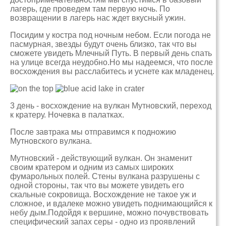
лагерь, где проведем там первую ночь. По
возвращении в лагерь нас ждет вкусный ужин.
Посидим у костра под ночным небом. Если погода не
пасмурная, звезды будут очень близко, так что вы
сможете увидеть Млечный Путь. В первый день спать
на улице всегда неудобно.Но мы надеемся, что после
восхождения вы расслабитесь и уснете как младенец.
3 день - восхождение на вулкан Мутновский, переход
к кратеру. Ночевка в палатках.
После завтрака мы отправимся к подножию
Мутновского вулкана.
Мутновский - действующий вулкан. Он знаменит
своим кратером и одним из самых широких
фумарольных полей. Стены вулкана разрушены с
одной стороны, так что вы можете увидеть его
скальные сокровища. Восхождение не такое уж и
сложное, и вдалеке можно увидеть поднимающийся к
небу дым.Подойдя к вершине, можно почувствовать
специфический запах серы - одно из проявлений