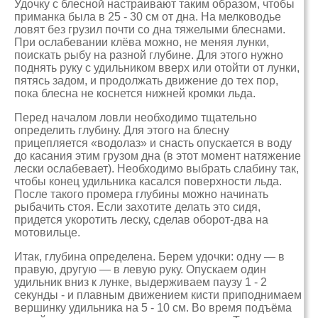
Удочку с блесной настраивают таким образом, чтобы
приманка была в 25 - 30 см от дна. На мелководье
ловят без грузил почти со дна тяжелыми блеснами.
При ослабевании клёва можно, не меняя лунки,
поискать рыбу на разной глубине. Для этого нужно
поднять руку с удильником вверх или отойти от лунки,
пятясь задом, и продолжать движение до тех пор,
пока блесна не коснется нижней кромки льда.
Перед началом ловли необходимо тщательно
определить глубину. Для этого на блесну
прицепляется «водолаз» и снасть опускается в воду
до касания этим грузом дна (в этот момент натяжение
лески ослабевает). Необходимо выбрать слабину так,
чтобы конец удильника касался поверхности льда.
После такого промера глубины можно начинать
рыбачить стоя. Если захотите делать это сидя,
придется укоротить леску, сделав оборот-два на
мотовильце.
Итак, глубина определена. Берем удочки: одну — в
правую, другую — в левую руку. Опускаем один
удильник вниз к лунке, выдерживаем паузу 1 - 2
секунды - и плавным движением кисти приподнимаем
вершинку удильника на 5 - 10 см. Во время подъёма