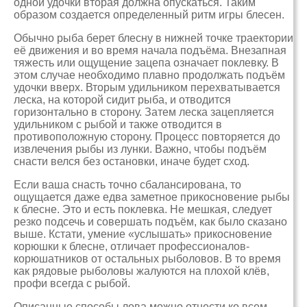
одной удочки вторая должна опускаться. Таким
образом создается определенный ритм игры блесен.
Обычно рыба берет блесну в нижней точке траектории
её движения и во время начала подъёма. Внезапная
тяжесть или ощущение зацепа означает поклевку. В
этом случае необходимо плавно продолжать подъём
удочки вверх. Вторым удильником перехватывается
леска, на которой сидит рыба, и отводится
горизонтально в сторону. Затем леска зацепляется
удильником с рыбой и также отводится в
противоположную сторону. Процесс повторяется до
извлечения рыбы из лунки. Важно, чтобы подъём
снасти велся без остановки, иначе будет сход.
Если ваша снасть точно сбалансирована, то
ощущается даже едва заметное прикосновение рыбы
к блесне. Это и есть поклевка. Не мешкая, следует
резко подсечь и совершать подъём, как было сказано
выше. Кстати, умение «услышать» прикосновение
корюшки к блесне, отличает профессионалов-
корюшатников от остальных рыболовов. В то время
как рядовые рыболовы жалуются на плохой клёв,
профи всегда с рыбой.
Описанные способы лова можно отнести ко всем