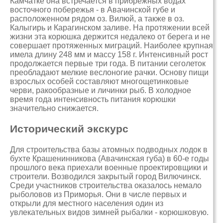
Камчатке она встречается в прибрежных водах
восточного побережья - в Авачинской губе и
расположенном рядом оз. Вилюй, а также в оз.
Калыгирь и Карагинском заливе. На протяжении всей
жизни эта корюшка держится недалеко от берега и не
совершает протяженных миграций. Наиболее крупная
имела длину 248 мм и массу 158 г. Интенсивный рост
продолжается первые три года. В питании сеголеток
преобладают мелкие веслоногие рачки. Основу пищи
взрослых особей составляют многощетинковые
черви, ракообразные и личинки рыб. В холодное
время года интенсивность питания корюшки
значительно снижается.
Исторический экскурс
Для строительства базы атомных подводных лодок в
бухте Крашенинникова (Авачинская губа) в 60-е годы
прошлого века приехали военные проектировщики и
строители. Возводился закрытый город Вилючинск.
Среди участников строительства оказалось немало
рыболовов из Приморья. Они в числе первых и
открыли для местного населения один из
увлекательных видов зимней рыбалки - корюшковую.