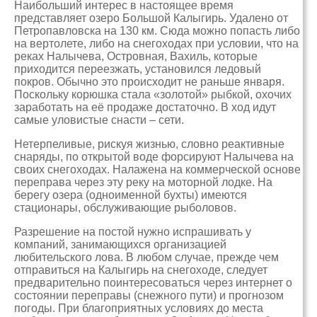
Наибольший интерес в настоящее время
представляет озеро Большой Калыгирь. Удалено от
Петропавловска на 130 км. Сюда можно попасть либо
на вертолете, либо на снегоходах при условии, что на
реках Налычева, Островная, Вахиль, которые
приходится переезжать, установился ледовый
покров. Обычно это происходит не раньше января.
Поскольку корюшка стала «золотой» рыбкой, охочих
заработать на её продаже достаточно. В ход идут
самые уловистые снасти – сети.
Нетерпеливые, рискуя жизнью, словно реактивные
снаряды, по открытой воде форсируют Налычева на
своих снегоходах. Налажена на коммерческой основе
переправа через эту реку на моторной лодке. На
берегу озера (одноименной бухты) имеются
стационары, обслуживающие рыболовов.
Разрешение на постой нужно испрашивать у
компаний, занимающихся организацией
любительского лова. В любом случае, прежде чем
отправиться на Калыгирь на снегоходе, следует
предварительно поинтересоваться через интернет о
состоянии переправы (снежного пути) и прогнозом
погоды. При благоприятных условиях до места