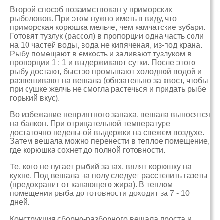
Второй способ позаимствован у приморских
рыболовов. При этом нужно иметь в виду, что
приморская корюшка мельче, чем камчатские зубари.
Готовят тузлук (рассол) в пропорции одна часть соли
на 10 частей воды, вода не кипяченая, из-под крана.
Рыбу помещают в емкость и заливают тузлуком в
пропорции 1 : 1 и выдерживают сутки. После этого
рыбу достают, быстро промывают холодной водой и
развешивают на вешала (обязательно за хвост, чтобы
при сушке желчь не смогла растечься и придать рыбе
горький вкус).
Во избежание неприятного запаха, вешала выносятся
на балкон. При отрицательной температуре
достаточно недельной выдержки на свежем воздухе.
Затем вешала можно перенести в теплое помещение,
где корюшка сохнет до полной готовности.
Те, кого не пугает рыбий запах, вялят корюшку на
кухне. Под вешала на полу следует расстелить газеты
(предохранит от капающего жира). В теплом
помещении рыба до готовности доходит за 7 - 10
дней.
Конструкция сборно-разборного вешала проста и