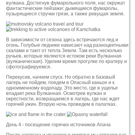
вулкана. Достигнув фумарольного поля, нас окружат
фантастические пейзажи: дымящиеся фумаролы,
пузырящиеся стручки грязи, а также ревущая земля.
В зависимости от сезона здесь встречаются лед и
огонь. Голубые ледники нависают над разноцветными
скалами и тают от тепла Земли. Там есть несколько
ручьев, которые являются истоком реки Вулканная
(вулканическая). Уделим время прогулке по кратеру и
сфотографируемся.
Перекусив, начнем спуск. Но обратно в базовый
лагерь не пойдем, поедем в Опасный каньон и к
одноименному водопаду. Это место, где в ущелье
впадает река Вулканная. Осмотрев вулкан и
окрестности, возвращаемся в лагерь, где нас ждет
горячий ужин. Вторую ночь проведем в палатках.
День 4 - посещение горячих источников Апача
После завтрака и упаковки в кемпинг мы отвезем вас