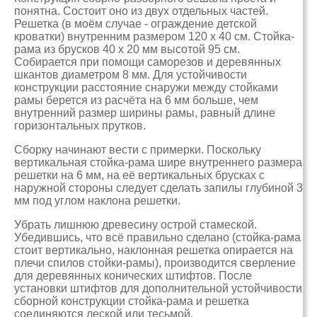
понятна. Состоит оно из двух отдельных частей.
Решетка (в моём случае - ограждение детской
кроватки) внутренним размером 120 х 40 см. Стойка-
рама из брусков 40 х 20 мм высотой 95 см.
Собирается при помощи саморезов и деревянных
шкантов диаметром 8 мм. Для устойчивости
конструкции расстояние снаружи между стойками
рамы берется из расчёта на 6 мм больше, чем
внутренний размер ширины рамы, равный длине
горизонтальных прутков.
Сборку начинают вести с примерки. Поскольку
вертикальная стойка-рама шире внутреннего размера
решетки на 6 мм, на её вертикальных брусках с
наружной стороны следует сделать запилы глубиной 3
мм под углом наклона решетки.
Убрать лишнюю древесину острой стамеской.
Убедившись, что всё правильно сделано (стойка-рама
стоит вертикально, наклонная решетка опирается на
плечи спилов стойки-рамы), производится сверление
для деревянных конических штифтов. После
установки штифтов для дополнительной устойчивости
сборной конструкции стойка-рама и решетка
соединяются леской или тесьмой.