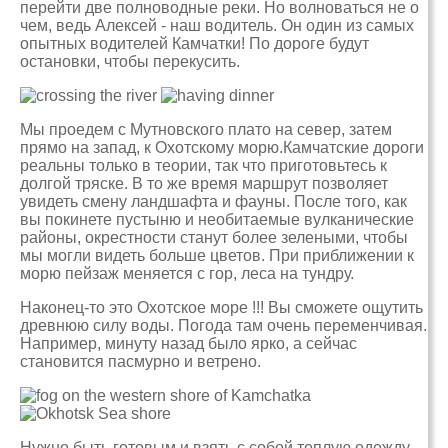
перейти две полноводные реки. Но волноваться не о
чем, ведь Алексей - наш водитель. Он один из самых
опытных водителей Камчатки! По дороге будут
остановки, чтобы перекусить.
Мы проедем с Мутновского плато на север, затем
прямо на запад, к Охотскому морю.Камчатские дороги
реальны только в теории, так что приготовьтесь к
долгой тряске. В то же время маршрут позволяет
увидеть смену ландшафта и фауны. После того, как
вы покинете пустыню и необитаемые вулканические
районы, окрестности станут более зелеными, чтобы
мы могли видеть больше цветов. При приближении к
морю пейзаж меняется с гор, леса на тундру.
Наконец-то это Охотское море !!! Вы сможете ощутить
древнюю силу воды. Погода там очень переменчивая.
Например, минуту назад было ярко, а сейчас
становится пасмурно и ветрено.
Нужно быть готовым и взять с собой теплую одежду.