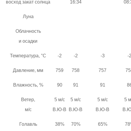
восход закат солнца
16:34
08:
Луна
Облачность
и осадки
Температура, °C
-2
-2
-3
-
Давление, мм
759
758
757
75
Влажность, %
90
91
91
8
Ветер,
5 м/с
5 м/с
5 м/с
5 м
м/с
В.Ю-В
В.Ю-В
В.Ю-В
В.Ю
Голавль
38%
70%
65%
78