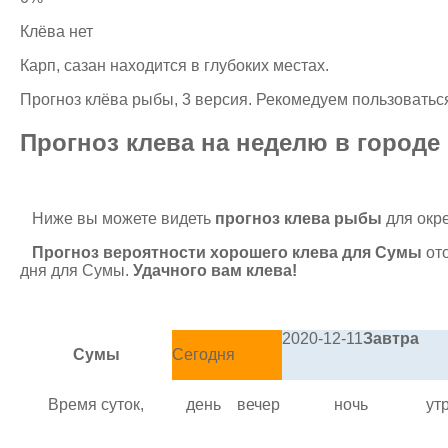
Клёва нет
Карп, сазан находится в глубоких местах.
Прогноз клёва рыбы, 3 версия. Рекомедуем пользоваться
Прогноз клева на неделю в город
Ниже вы можете видеть
прогноз клева рыбы
для окре
Прогноз вероятности хорошего клева для Сумы
ото
дня для Сумы.
Удачного вам клева!
2020-12-11
Завтра
Сумы
Сегодня
Время суток,
день
вечер
ночь
ут