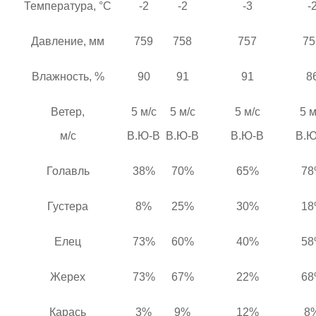
Температура, °C
-2
-2
-3
-
Давление, мм
759
758
757
75
Влажность, %
90
91
91
8
Ветер,
5 м/с
5 м/с
5 м/с
5 м
м/с
В.Ю-В
В.Ю-В
В.Ю-В
В.Ю
Голавль
38%
70%
65%
78
Густера
8%
25%
30%
18
Елец
73%
60%
40%
58
Жерех
73%
67%
22%
68
Карась
3%
9%
12%
8