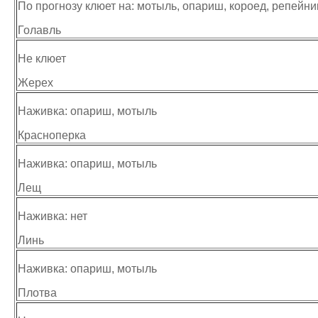
По прогнозу клюет на: мотыль, опариш, короед, репейни
Голавль
Не клюет
Жерех
Наживка: опариш, мотыль
Красноперка
Наживка: опариш, мотыль
Лещ
Наживка: нет
Линь
Наживка: опариш, мотыль
Плотва