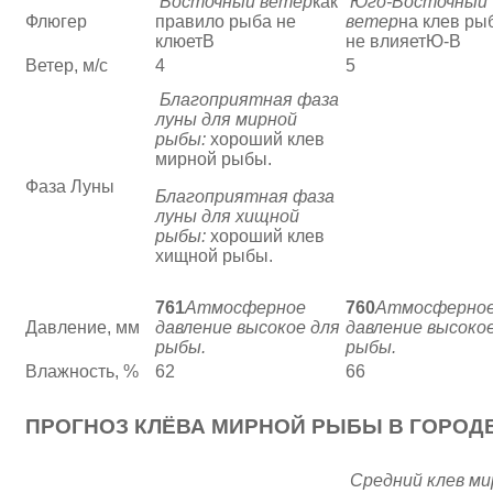
Восточный ветер
как
Юго-Восточный
Флюгер
правило рыба не
ветер
на клев ры
клюетВ
не влияетЮ-В
Ветер, м/с
4
5
Благоприятная фаза
луны для мирной
рыбы:
хороший клев
мирной рыбы.
Фаза Луны
Благоприятная фаза
луны для хищной
рыбы:
хороший клев
хищной рыбы.
761
Атмосферное
760
Атмосферно
Давление, мм
давление высокое для
давление высоко
рыбы.
рыбы.
Влажность, %
62
66
ПРОГНОЗ КЛЁВА МИРНОЙ РЫБЫ В ГОРОД
Средний клев ми