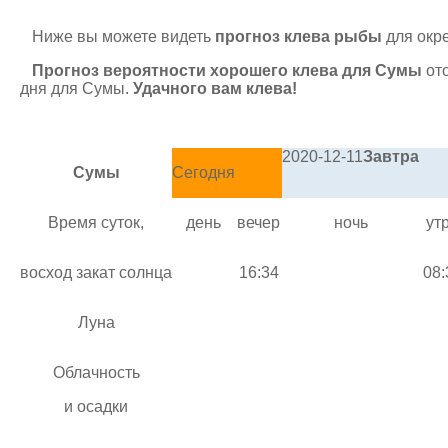
Ниже вы можете видеть
прогноз клева рыбы
для окре
Прогноз вероятности хорошего клева для Сумы
ото
дня для Сумы.
Удачного вам клева!
2020-12-11
Завтра
Сумы
Сегодня
Время суток,
день
вечер
ночь
ут
восход закат солнца
16:34
08:
Луна
Облачность
и осадки