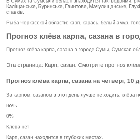
В Сумах та Сумській області знаходится такі водойми: рі
Каліщанське, Буринське, Гвинтове, Мачулищанське, Глухі
ставків.
Рыба Черкасской области: карп, карась, белый амур, толст
Прогноз клёва карпа, сазана в гор
Прогноз клёва карпа, сазана в городе Сумы, Сумская обл
Эта страница: Карп, сазан. Смотрите прогноз клёв
Прогноз клёва карпа, сазана на четверг, 10 
За карпом, сазаном в этот день лучше не ходить, клёва н
ночь
0%
Клёва нет
Карп, сазан находится в глубоких местах.