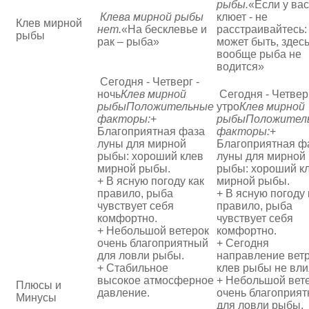
рыбы.
«Если у вас
Клева мирной рыбы
клюет - не
Клев мирной
нет.
«На бесклевье и
расстраивайтесь:
рыбы
рак – рыба»
может быть, здес
вообще рыба не
водится»
Сегодня - Четверг -
ночь
Клев мирной
Сегодня - Четверг
рыбы
Положительные
утро
Клев мирной
факторы:
+
рыбы
Положител
Благоприятная фаза
факторы:
+
луны для мирной
Благоприятная ф
рыбы: хороший клев
луны для мирной
мирной рыбы.
рыбы: хороший к
+ В ясную погоду как
мирной рыбы.
правило, рыба
+ В ясную погоду 
чувствует себя
правило, рыба
комфортно.
чувствует себя
+ Небольшой ветерок
комфортно.
очень благоприятный
+ Сегодня
для ловли рыбы.
направление ветр
+ Стабильное
клев рыбы не вли
высокое атмосферное
+ Небольшой вет
Плюсы и
давление.
очень благоприя
Минусы
для ловли рыбы.