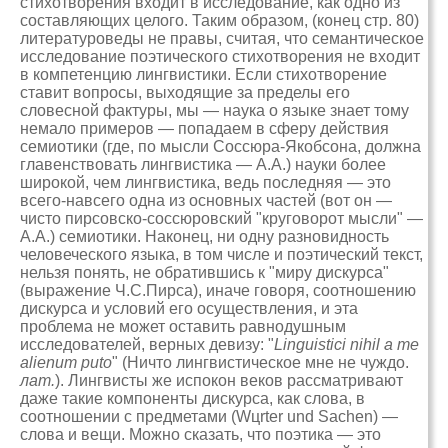
стихотворения входит в исследование, как одно из
составляющих целого. Таким образом, (конец стр. 80)
литературоведы не правы, считая, что семантическое
исследование поэтического стихотворения не входит
в компетенцию лингвистики. Если стихотворение
ставит вопросы, выходящие за пределы его
словесной фактуры, мы — наука о языке знает тому
немало примеров — попадаем в сферу действия
семиотики (где, по мысли Соссюра-Якобсона, должна
главенствовать лингвистика — А.А.) науки более
широкой, чем лингвистика, ведь последняя — это
всего-навсего одна из основных частей (вот он —
чисто пирсовско-соссюровский "круговорот мысли" —
А.А.) семиотики. Наконец, ни одну разновидность
человеческого языка, в том числе и поэтический текст,
нельзя понять, не обратившись к "миру дискурса"
(выражение Ч.С.Пирса), иначе говоря, соотношению
дискурса и условий его осуществления, и эта
проблема не может оставить равнодушным
исследователей, верных девизу: "
Linguistici nihil a me
alienum puto
" (Ничто лингвистическое мне не чуждо.
лат.
). Лингвисты же испокон веков рассматривают
даже такие компоненты дискурса, как слова, в
соотношении с предметами (Wцrter und Sachen) —
слова и вещи. Можно сказать, что поэтика — это