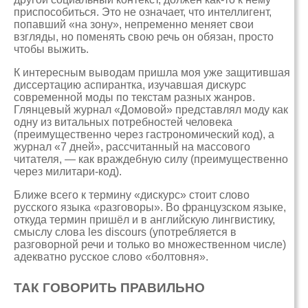
приспособиться. Это не означает, что интеллигент,
попавший «на зону», непременно меняет свои
взгляды, но поменять свою речь он обязан, просто
чтобы выжить.
К интересным выводам пришла моя уже защитившая
диссертацию аспирантка, изучавшая дискурс
современной моды по текстам разных жанров.
Глянцевый журнал «Домовой» представлял моду как
одну из витальных потребностей человека
(преимущественно через гастрономический код), а
журнал «7 дней», рассчитанный на массового
читателя, — как враждебную силу (преимущественно
через милитари-код).
Ближе всего к термину «дискурс» стоит слово
русского языка «разговоры». Во французском языке,
откуда термин пришёл и в английскую лингвистику,
смыслу слова les discours (употребляется в
разговорной речи и только во множественном числе)
адекватно русское слово «болтовня».
ТАК ГОВОРИТЬ ПРАВИЛЬНО