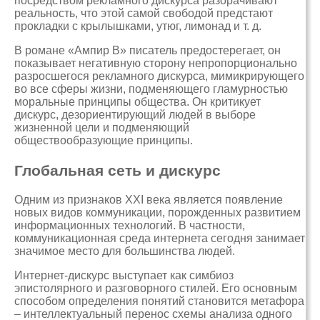
посредством рекламного дискурса разорачивают
реальность, что этой самой свободой предстают
прокладки с крылышками, утюг, лимонад и т. д.
В романе «Ампир В» писатель предостерегает, он
показывает негативную сторону непропорционально
разросшегося рекламного дискурса, мимикрирующего
во все сферы жизни, подменяющего гламурностью
моральные принципы общества. Он критикует
дискурс, дезориентирующий людей в выборе
жизненной цели и подменяющий
обществообразующие принципы.
Глобальная сеть и дискурс
Одним из признаков XXI века является появление
новых видов коммуникации, порожденных развитием
информационных технологий. В частности,
коммуникационная среда интернета сегодня занимает
значимое место для большинства людей.
Интернет-дискурс выступает как симбиоз
эпистолярного и разговорного стилей. Его основным
способом определения понятий становится метафора
– интеллектуальный перенос схемы анализа одного