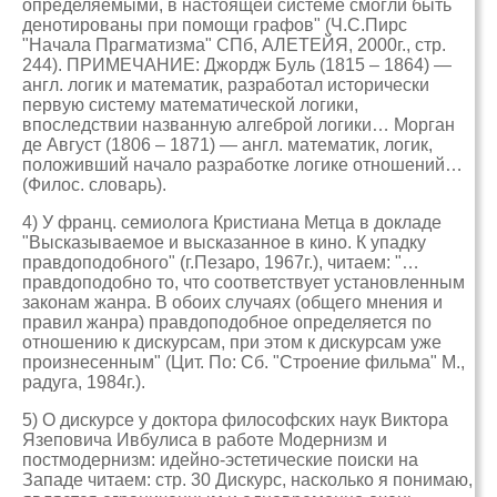
определяемыми, в настоящей системе смогли быть
денотированы при помощи графов" (Ч.С.Пирс
"Начала Прагматизма" СПб, АЛЕТЕЙЯ, 2000г., стр.
244). ПРИМЕЧАНИЕ: Джордж Буль (1815 – 1864) —
англ. логик и математик, разработал исторически
первую систему математической логики,
впоследствии названную алгеброй логики… Морган
де Август (1806 – 1871) — англ. математик, логик,
положивший начало разработке логике отношений…
(Филос. словарь).
4) У франц. семиолога Кристиана Метца в докладе
"Высказываемое и высказанное в кино. К упадку
правдоподобного" (г.Пезаро, 1967г.), читаем: "…
правдоподобно то, что соответствует установленным
законам жанра. В обоих случаях (общего мнения и
правил жанра) правдоподобное определяется по
отношению к дискурсам, при этом к дискурсам уже
произнесенным" (Цит. По: Сб. "Строение фильма" М.,
радуга, 1984г.).
5) О дискурсе у доктора философских наук Виктора
Язеповича Ивбулиса в работе Модернизм и
постмодернизм: идейно-эстетические поиски на
Западе читаем: стр. 30 Дискурс, насколько я понимаю,