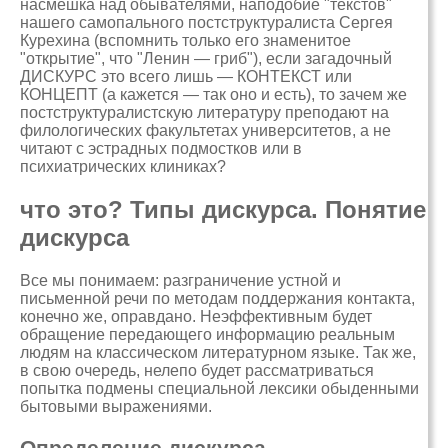
насмешка над обывателями, наподобие "текстов"
нашего самопального постструктуралиста Сергея
Курехина (вспомнить только его знаменитое
"открытие", что "Ленин — гриб"), если загадочный
ДИСКУРС это всего лишь — КОНТЕКСТ или
КОНЦЕПТ (а кажется — так оно и есть), то зачем же
постструктуралистскую литературу преподают на
филологических факультетах университетов, а не
читают с эстрадных подмостков или в
психиатрических клиниках?
что это? Типы дискурса. Понятие
дискурса
Все мы понимаем: разграничение устной и
письменной речи по методам поддержания контакта,
конечно же, оправдано. Неэффективным будет
обращение передающего информацию реальным
людям на классическом литературном языке. Так же,
в свою очередь, нелепо будет рассматриваться
попытка подмены специальной лексики обыденными
бытовыми выражениями.
Определение дискурса