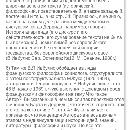
является ограниченным и одновременно очень
широким аспектом текста (исторический,
философский, повествовательный, а также западный,
восточный и тд.)... а на стр. 34: Признаюсь, я не знаю,
какова на самом деле разница между текстом и
дискурсом, когда Деррида, например, говорит:
История апартеида (его дискурс и его
действительность, его суммирование текста) не была
бы возможной, немыслимой без европейского
представления и без европейской истории
государства, без европейского дискурса о расе
(В.Ивбулис Сер. Эстетика; №12, М., Знание, 1988г.).
6) Там же В.Я.Ивбулис обобщает взгляды
французского философа и социолога, структуралиста,
а затем постструктуралиста М.Фуко (1926-1984),
автора книги Теория дискурса. В.Ивбулис пишет: стр.
46 В начале 1969 г. Фуко выступил с докладом перед
французскими философами на тему Что такое
Автор?. Высказанные в нем мысли так перекликаются
с мнением Барта и Дерриды, что хочется спросить: так
кто же на кого влияет?.. стр. 47 Фуко начинает с
признания, что концепция Автора явилась важным
этапом в индивидуализации истории идей, знаний,
литературы, философии и науки. Но все это