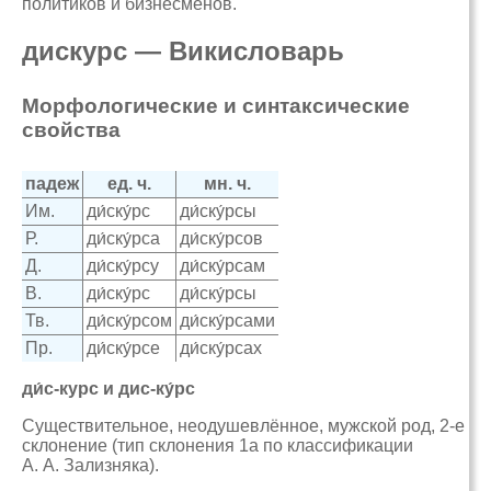
политиков и бизнесменов.
дискурс — Викисловарь
Морфологические и синтаксические
свойства
падеж
ед. ч.
мн. ч.
Им.
ди́ску́рс
ди́ску́рсы
Р.
ди́ску́рса
ди́ску́рсов
Д.
ди́ску́рсу
ди́ску́рсам
В.
ди́ску́рс
ди́ску́рсы
Тв.
ди́ску́рсом
ди́ску́рсами
Пр.
ди́ску́рсе
ди́ску́рсах
ди́с-курс и дис-ку́рс
Существительное, неодушевлённое, мужской род, 2-е
склонение (тип склонения 1a по классификации
А. А. Зализняка).