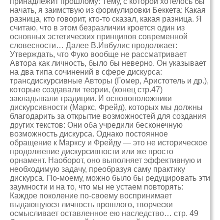
принадлежит прошлому: Тему, с которой хотелось бы
начать, я заимствую из формулировки Беккета: Какая
разница, кто говорит, кто-то сказал, какая разница. Я
считаю, что в этом безразличии кроется один из
основных эстетических принципов современной
словесности… Далее В.Ивбулис продолжает:
Утверждать, что Фуко вообще не рассматривает
Автора как личность, было бы неверно. Он указывает
на два типа сочинений в сфере дискурса:
трансдискурсивные Авторы (Гомер, Аристотель и др.),
которые создавали теории, (конец стр.47)
закладывали традиции. И основоположники
дискурсивности (Маркс, Фрейд), которых мы должны
благодарить за открытие возможностей для создания
других текстов: Они оба учредили бесконечную
возможность дискурса. Однако постоянное
обращение к Марксу и Фрейду — это не историческое
продолжение дискурсивности или же просто
орнамент. Наоборот, оно выполняет эффективную и
необходимую задачу, преобразуя саму практику
дискурса. По-моему, можно было бы редуцировать эти
заумности и на то, что мы не устаем повторять:
Каждое поколение по-своему воспринимает
выдающуюся личность прошлого, творчески
осмысливает оставленное ею наследство… стр. 49