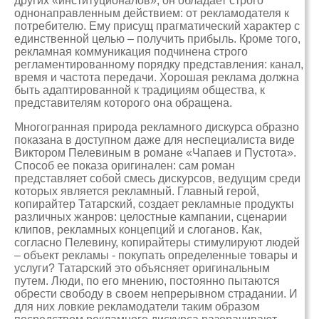
других «институционалов», он обладает строго
однонаправленным действием: от рекламодателя к
потребителю. Ему присущ прагматический характер с
единственной целью – получить прибыль. Кроме того,
рекламная коммуникация подчинена строго
регламентированному порядку представления: канал,
время и частота передачи. Хорошая реклама должна
быть адаптированной к традициям общества, к
представителям которого она обращена.
Многогранная природа рекламного дискурса образно
показана в доступном даже для неспециалиста виде
Виктором Пелевиным в романе «Чапаев и Пустота».
Способ ее показа оригинален: сам роман
представляет собой смесь дискурсов, ведущим среди
которых является рекламный. Главный герой,
копирайтер Татарский, создает рекламные продукты
различных жанров: целостные кампании, сценарии
клипов, рекламных концепций и слоганов. Как,
согласно Пелевину, копирайтеры стимулируют людей
– объект рекламы - покупать определенные товары и
услуги? Татарский это объясняет оригинальным
путем. Люди, по его мнению, постоянно пытаются
обрести свободу в своем непрерывном страдании. И
для них ловкие рекламодатели таким образом