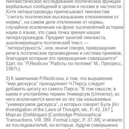
лингвистическое исследование поэтической функции
вербальных сообщений в целом и поэзии в частности.
Хотя литературоведы приписывают лингвистам
"считать поэтическое высказывание отклонением от
нормы", на самом деле отклонение от нормы,
случайное исключение на фоне тысячелетней истории
науки о языке, это сама точка зрения наших
литературоведов. Предмет занятий лингвиста,
анализирующего поэтический текст, —
"литературность", или, иначе говоря, превращение
речи в поэтическое произведение и система приемов,
благодаря которым это превращение совершается"
(Цит. по: "Р.Якобсон "Работы по поэтике" М., Прогресс,
1987г.).
3) К замечанию Р.Якобсона, о том, что выражение
"мир дискурса" принадлежит Ч.Пирсу, следует
добавить цитату из самого Пирса: "В том смысле, в
каком я употребляю термин Универсум (Universe), из
него исключаются многие из тех так называемых
"универсумов дискурса", о которых говорят Буль [An
Investigation of the Laws of Thought, etc. P. 42, 167 ],
Морган (DeMorgan) [Cambridge Philosophical
Transactions. VIII. 380. Formal Logic, P. 37-38], и немало
их последователей, но которые, будучи совершенно