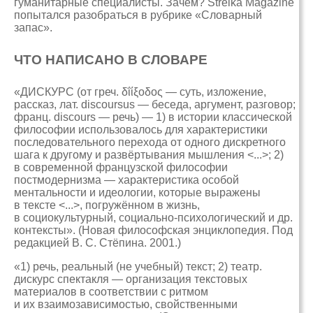
гуманитарные специалисты. Зачем? Strelka Magazine
попытался разобраться в рубрике «Словарный
запас».
ЧТО НАПИСАНО В СЛОВАРЕ
«ДИСКУРС (от греч. δΐίξοδος — суть, изложение,
рассказ, лат. discoursus — беседа, аргумент, разговор;
франц. discours — речь) — 1) в истории классической
философии использовалось для характеристики
последовательного перехода от одного дискретного
шага к другому и развёртывания мышления <...>; 2)
в современной французской философии
постмодернизма — характеристика особой
ментальности и идеологии, которые выражены
в тексте <...>, погружённом в жизнь,
в социокультурный, социально-психологический и др.
контексты». (Новая философская энциклопедия. Под
редакцией В. С. Стёпина. 2001.)
«1) речь, реальный (не учебный) текст; 2) театр.
дискурс спектакля — организация текстовых
материалов в соответствии с ритмом
и их взаимозависимостью, свойственными