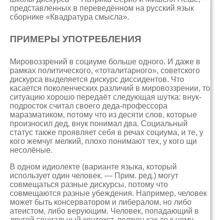
представленных в переведённом на русский язык
сборнике «Квадратура смысла».
ПРИМЕРЫ УПОТРЕБЛЕНИЯ
Мировоззрений в социуме больше одного. И даже в
рамках политического, «тоталитарного», советского
дискурса выделяется дискурс диссидентов. Что
касается поколенческих различий в мировоззрении, то
ситуацию хорошо передаёт следующая шутка: внук-
подросток считал своего деда-профессора
маразматиком, потому что из десяти слов, которые
произносил дед, внук понимал два. Социальный
статус также проявляет себя в речах социума, и те, у
кого жемчуг мелкий, плохо понимают тех, у кого щи
несолёные.
В одном идиолекте (варианте языка, который
использует один человек. — Прим. ред.) могут
совмещаться разные дискурсы, потому что
совмещаются разные убеждения. Например, человек
может быть консерватором и либералом, но либо
атеистом, либо верующим. Человек, попадающий в
другой социальный контекст, должен как-то к нему