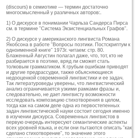
(discours) в семиотике — термин достаточно
многосмысленный у различных авторов:.
1) О дискурсе в понимании Чарльза Сандерса Пирса
см. в термине "Система Экзистенциальных Графов".
2) О дискурсе у американского лингвиста Романа
Якобсона в работе "Вопросы поэтики. Постскриптум к
одноименной книге" 1973г. читаем: стр. 80.
Блаженный Августин полагал даже, что, тот, кто не
разбирается в поэтике, вряд ли сможет стать
толковым грамматиком. К грубым ошибкам приводят
и другие предрассудки, также объясняющиеся
недооценкой современной лингвистики и ее задач.
Так литературоведы уверены, что лингвистический
анализ ограничивается узкими рамками фразы и,
следовательно, не дает лингвисту возможности
исследовать композицию стихотворения в целом,
тогда как на самом деле одна из первостепенных
задач лингвистической науки состоит сегодня именно
в изучении дискурса. Современных лингвистов в
первую очередь интересуют семантические аспекты
всех уровней языка, и если они пытаются описать "как
сделано стихотворение", то значение этого