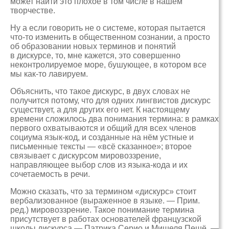
может найти это плохое в том числе в нашем
творчестве.
Ну а если говорить не о системе, которая пытается
что-то изменить в общественном сознании, а просто
об образовании новых терминов и понятий
в дискурсе, то, мне кажется, это совершенно
неконтролируемое море, бушующее, в котором все
мы как-то лавируем.
Объяснить, что такое дискурс, в двух словах не
получится потому, что для одних лингвистов дискурс
существует, а для других его нет. К настоящему
времени сложилось два понимания термина: в рамках
первого охватываются и общий для всех членов
социума язык-код, и созданные на нём устные и
письменные тексты — «всё сказанное»; второе
связывает с дискурсом мировоззрение,
направляющее выбор слов из языка-кода и их
сочетаемость в речи.
Можно сказать, что за термином «дискурс» стоит
вербализованное (выраженное в языке. — Прим.
ред.) мировоззрение. Такое понимание термина
присутствует в работах основателей французской
школы дискурса — Патрика Серио и Мишеля Пешё, —