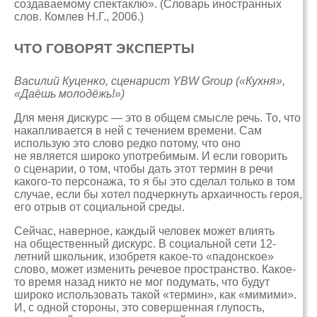
создаваемому спектаклю». (Словарь иностранных
слов. Комлев Н.Г., 2006.)
ЧТО ГОВОРЯТ ЭКСПЕРТЫ
Василий Куценко, сценарист YBW Group («Кухня»,
«Даёшь молодёжь!»)
Для меня дискурс — это в общем смысле речь. То, что
накапливается в ней с течением времени. Сам
использую это слово редко потому, что оно
не является широко употребимым. И если говорить
о сценарии, о том, чтобы дать этот термин в речи
какого-то персонажа, то я бы это сделал только в том
случае, если бы хотел подчеркнуть архаичность героя,
его отрыв от социальной среды.
Сейчас, наверное, каждый человек может влиять
на общественный дискурс. В социальной сети 12-
летний школьник, изобретя какое-то «падонское»
слово, может изменить речевое пространство. Какое-
то время назад никто не мог подумать, что будут
широко использовать такой «термин», как «мимими».
И, с одной стороны, это совершенная глупость,