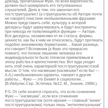
Доклад, прочитанный Фуко, по всей вероятности,
должен был шокировать его титулованных
слушателей. Дело в том, что закончил его
постструктуралист (а структуралисты об Авторе почти
не говорят) поистине необыкновенными фразами:
Можно представить себе, культуру, в которой
дискурсы будут циркулировать и будут восприняты
при никогда не появляющейся функции — Авторе.
Все дискурсы, независимо от их статуса, формы,
ценности, как бы к ним ни относились, будут протекать
подобно анонимному бормотанию… Какая разница,
кто говорит? Вспомним (а Фуко это прекрасно
помнит), что полное лишение человека его
индивидуальности было этически приемлемым в
эпоху рабства и крепостничества. Вот куда уходит
нить этой очень характерной постструктуралистской
мысли. О том, что насмешки (насмешки? если бы! —
А.А.) необыкновенно ядовиты, говорят и другие
работы… Фуко — это Беккет в социологии…
(В.Ивбулис.Сер. Эстетика; №12, М., Знание, 1988г.).
P.S. От себя хочется спросить, что если сочинения
Фуко — "насмешки", если все сочинения
постструктуралистов (хотя ирония — главный "конек"
постструктурализма) только лишь "интеллектуальная"