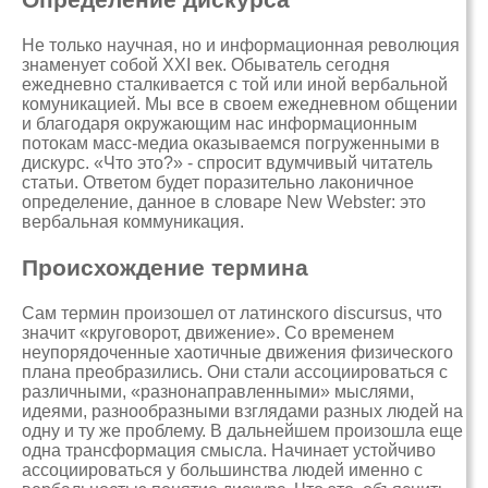
Не только научная, но и информационная революция
знаменует собой XXI век. Обыватель сегодня
ежедневно сталкивается с той или иной вербальной
комуникацией. Мы все в своем ежедневном общении
и благодаря окружающим нас информационным
потокам масс-медиа оказываемся погруженными в
дискурс. «Что это?» - спросит вдумчивый читатель
статьи. Ответом будет поразительно лаконичное
определение, данное в словаре New Webster: это
вербальная коммуникация.
Происхождение термина
Сам термин произошел от латинского discursus, что
значит «круговорот, движение». Со временем
неупорядоченные хаотичные движения физического
плана преобразились. Они стали ассоциироваться с
различными, «разнонаправленными» мыслями,
идеями, разнообразными взглядами разных людей на
одну и ту же проблему. В дальнейшем произошла еще
одна трансформация смысла. Начинает устойчиво
ассоциироваться у большинства людей именно с