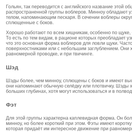
Гольян, так переводится с английского название этой о
распространенной группы воблеров. Минноу обладают у
телом, напоминающим пескаря. В сечении воблеры округ
сплющенные с боков.
Хорошо работают по всем хищникам, особенно по щуке, с
То есть по тем видам, в рационе которых преобладает у
что это основная форма воблеров для ловли щуки. Част
поверхностниками или с небольшим заглублением. Они 
равномерной проводке, и при твичинге.
Шэд
Шэды более, чем минноу, сплющены с боков и имеют выс
они напоминают обычную селёдку или плотвичку. Шэды 
больших глубинах, хотя могут использоваться и в полвод
Фэт
Для этой группы характерна каплевидная форма. Он бо
минноу, но более короткий при этом. Фэты имеют коротку
которая придаёт им интересное движение при равномер