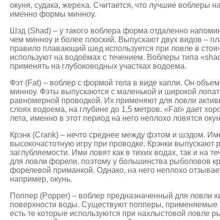
окуня, судака, жереха. Считается, что лучшие воблеры 
именно формы минноу.
Шэд (Shad) – у такого воблера форма отдаленно напоми
чем минноу и более плоский. Выпускают двух видов – п
правило плавающий шед используется при ловле в стояч
используют на водоёмах с течением. Воблеры типа «sha
применять на глубоководных участках водоема.
Фэт (Fat) – воблер с формой тела в виде капли. Он объе
минноу. Фэты выпускаются с маленькой и широкой лопат
равномерной проводкой. Их применяют для ловли актив
слоях водоема, на глубине до 1,5 метров. «Fat» дает хо
лета, именно в этот период на него неплохо ловятся окун
Крэнк (Crank) – нечто среднее между фэтом и шэдом. И
высокочастотную игру при проводке. Крэнки выпускают 
заглубляемости. Ими ловят как в тихих водах, так и на 
для ловли форели, поэтому у большинства рыболовов кр
форелевой приманкой. Однако, на него неплохо отзывает
например, окунь.
Поппер (Popper) – воблер предназначенный для ловли 
поверхности воды. Существуют попперы, применяемые п
есть те которые используются при нахлыстовой ловле р