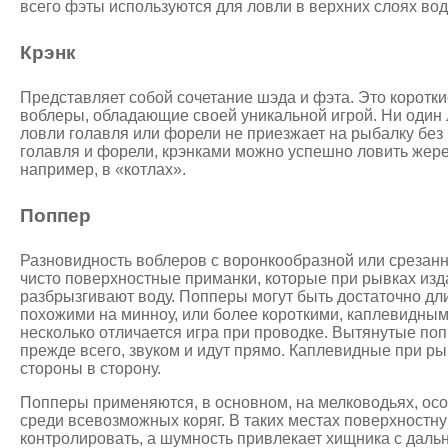
всего фэты используются для ловли в верхних слоях вод
Крэнк
Представляет собой сочетание шэда и фэта. Это коротк
воблеры, обладающие своей уникальной игрой. Ни один
ловли голавля или форели не приезжает на рыбалку без
голавля и форели, крэнками можно успешно ловить жерех
например, в «котлах».
Поппер
Разновидность воблеров с воронкообразной или срезанн
чисто поверхностные приманки, которые при рывках изд
разбрызгивают воду. Попперы могут быть достаточно д
похожими на минноу, или более короткими, каплевидными
несколько отличается игра при проводке. Вытянутые по
прежде всего, звуком и идут прямо. Каплевидные при ры
стороны в сторону.
Попперы применяются, в основном, на мелководьях, ос
среди всевозможных коряг. В таких местах поверхностн
контролировать, а шумность привлекает хищника с даль