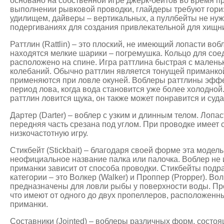
основано на собственной игре джерк-бейтов во время п
выполнении рывковой проводки, глайдеры требуют гор
удилищем, дайверы – вертикальных, а пуллбейты не нуж
подергиваниях для создания привлекательной для хищни
Раттлин (Rattlin) – это плоский, не имеющий лопасти во
находятся мелкие шарики – погремушка. Кольцо для соед
расположено на спине. Игра раттлина быстрая с малень
колебаний. Обычно раттлин является тонущей приманко
применяются при ловле окуней. Воблеры раттлины эфф
период лова, когда вода становится уже более холодной
раттлин ловится щука, он также может понравится и суда
Дартер (Darter) – воблер с узким и длинным телом. Лопаст
передняя часть срезана под углом. При проводке имеет
низкочастотную игру.
Стикбейт (Stickbait) – благодаря своей форме эта модел
неофициальное название палка или палочка. Воблер не 
приманки зависит от способа проводки. Стикбейты подр
категории – это Волкер (Walker) и Проппер (Propper). В
предназначены для ловли рыбы у поверхности воды. Пр
что имеют от одного до двух пропеллеров, расположенн
приманки.
Составники (Jointed) – воблеры различных форм, состоя