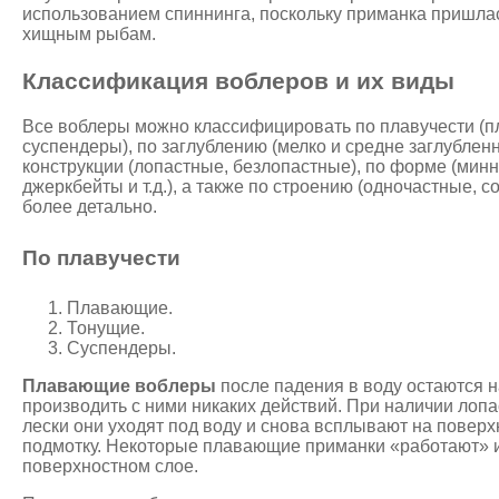
использованием спиннинга, поскольку приманка пришлас
хищным рыбам.
Классификация воблеров и их виды
Все воблеры можно классифицировать по плавучести (п
суспендеры), по заглублению (мелко и средне заглублен
конструкции (лопастные, безлопастные), по форме (минн
джеркбейты и т.д.), а также по строению (одночастные, 
более детально.
По плавучести
Плавающие.
Тонущие.
Суспендеры.
Плавающие воблеры
после падения в воду остаются н
производить с ними никаких действий. При наличии лоп
лески они уходят под воду и снова всплывают на поверх
подмотку. Некоторые плавающие приманки «работают» 
поверхностном слое.