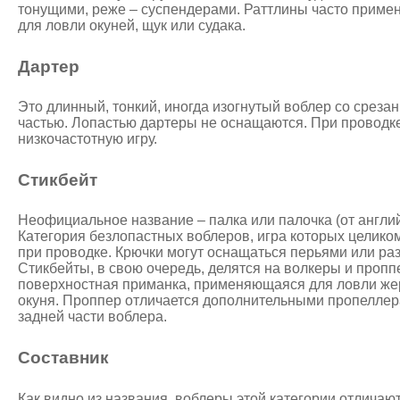
тонущими, реже – суспендерами. Раттлины часто приме
для ловли окуней, щук или судака.
Дартер
Это длинный, тонкий, иногда изогнутый воблер со среза
частью. Лопастью дартеры не оснащаются. При проводк
низкочастотную игру.
Стикбейт
Неофициальное название – палка или палочка (от англий
Категория безлопастных воблеров, игра которых целико
при проводке. Крючки могут оснащаться перьями или ра
Стикбейты, в свою очередь, делятся на волкеры и пропп
поверхностная приманка, применяющаяся для ловли жер
окуня. Проппер отличается дополнительными пропеллер
задней части воблера.
Составник
Как видно из названия, воблеры этой категории отлича