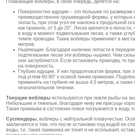
Плавающие воблеры, в свою очередь, делятся на:
Поверхностно идущие – это большие по размерам 
преимущественно грушевидной формы, у которых 
лопасть, при этом угол ее наклона к продольной ос
как правило, от 5 до 20°. Леска крепится к лопасти
в воду в момент подматывания лески, а также угл
темпе проводки. Такие воблеры применяют в местах 
метров.
Ныряющие. Благодаря наличию лопасти в передней
подтягивании лески эти воблеры ныряют. Чем силь
они заглубляются. Если остановить проводку, то п
на поверхность.
Глубоко идущие. У них продолговатая форма, при э
под углом 60-90° к осевой линии приманки. Подоб
применять на глубине не выше 4,5 метров, а также 
незначительном течении.
Тонущие воблеры
используются при ловле рыбы на зна
Небольшие и тяжелые, благодаря чему им присущи хоро
Такая приманка в состоянии покоя погружается в воду, то
Суспендеры
, воблеры с нейтральной плавучестью. Ос
заключается в том, что после остановки под водой он сп
воды, т.е. такая приманка не тонет и не всплывает, остав