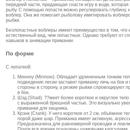
передней части, придающая снасти игру в воде, котора
рыбу. С помощью лопасти можно регулировать глубину, 
воблер. Она же помогает рыболову имитировать вобле
рыбки.
Безлопастные воблеры имеют преимущество в том, что 
естественный вид, чем лопастные. Однако требуют от с
навыков в анимации приманки.
По форме
С лопаткой:
Минноу (Minnow). Обладает удлиненным тонким те
подведение лески заставит приманку лечь на бок и
стороны в сторону, а резкие рывки спровоцируют
в бок.
Шэд (Shad). ??меет более короткое и округлое тело
с выраженной брюшной частью. Это визуально уве
приманки для хищника.
Крэнк (Crank). У него короткое от 2 см, объёмное 
порой даже шар. Приманка имеет активную, агресс
Предназначена для равномерной проводки и ловли
Почти все кренки оснащены шумовыми капсулами.