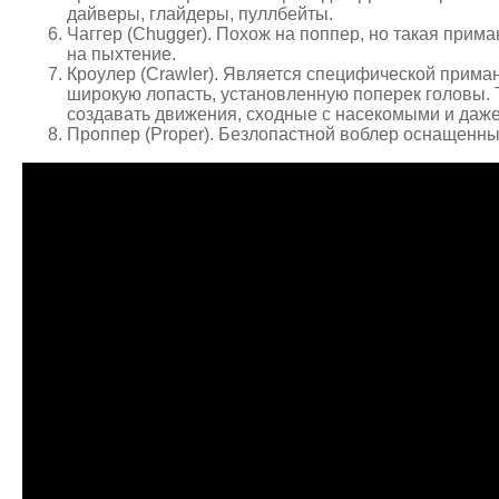
дайверы, глайдеры, пуллбейты.
Чаггер (Chugger). Похож на поппер, но такая прима
на пыхтение.
Кроулер (Crawler). Является специфической приман
широкую лопасть, установленную поперек головы. 
создавать движения, сходные с насекомыми и даж
Проппер (Proper). Безлопастной воблер оснащенн