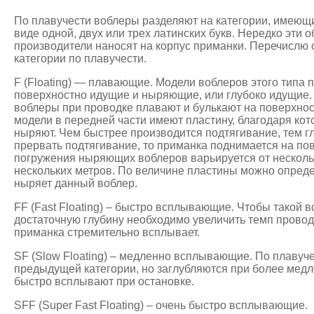
По плавучести воблеры разделяют на категории, имеющ
виде одной, двух или трех латинских букв. Нередко эти 
производители наносят на корпус приманки. Перечислю 
категории по плавучести.
F (Floating) — плавающие. Модели воблеров этого типа 
поверхностно идущие и ныряющие, или глубоко идущие
воблеры при проводке плавают и булькают на поверхн
модели в передней части имеют пластину, благодаря кот
ныряют. Чем быстрее производится подтягивание, тем г
прервать подтягивание, то приманка поднимается на по
погружения ныряющих воблеров варьируется от несколь
нескольких метров. По величине пластины можно опреде
ныряет данный воблер.
FF (Fast Floating) – быстро всплывающие. Чтобы такой в
достаточную глубину необходимо увеличить темп провод
приманка стремительно всплывает.
SF (Slow Floating) – медленно всплывающие. По плавуч
предыдущей категории, но заглубляются при более медл
быстро всплывают при остановке.
SFF (Super Fast Floating) – очень быстро всплывающие.