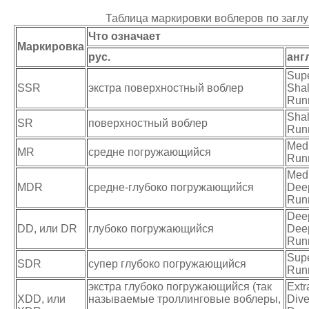
Таблица маркировки воблеров по загл
Что означает
Маркировка
рус.
англ
Sup
SSR
экстра поверхностный воблер
Sha
Run
Sha
SR
поверхностный воблер
Run
Med
MR
средне погружающийся
Run
Med
MDR
средне-глубоко погружающийся
Dee
Run
Deep
DD, или DR
глубоко погружающийся
Dee
Run
Sup
SDR
супер глубоко погружающийся
Run
экстра глубоко погружающийся (так
Extr
XDD, или
называемые троллинговые воблеры,
Dive