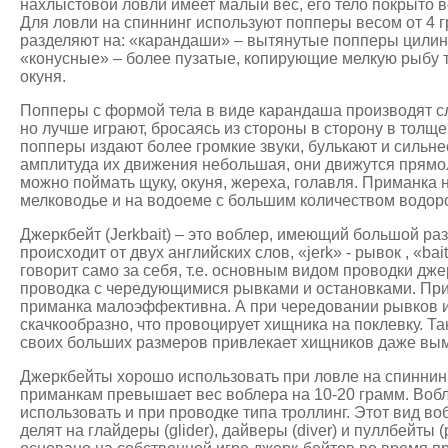
нахлыстовой ловли имеет малый вес, его тело покрыто 
Для ловли на спиннинг используют попперы весом от 4 г
разделяют на: «карандаши» – вытянутые попперы цили
«конусные» – более пузатые, копирующие мелкую рыбу та
окуня.
Попперы с формой тела в виде карандаша производят с
но лучше играют, бросаясь из стороны в сторону в толщ
попперы издают более громкие звуки, булькают и сильне
амплитуда их движения небольшая, они движутся прямо
можно поймать щуку, окуня, жереха, голавля. Приманка
мелководье и на водоеме с большим количеством водор
Джеркбейт (Jerkbait) – это воблер, имеющий большой ра
происходит от двух английских слов, «jerk» - рывок , «ba
говорит само за себя, т.е. основным видом проводки дж
проводка с чередующимися рывками и остановками. Пр
приманка малоэффективна. А при чередовании рывков и
скачкообразно, что провоцирует хищника на поклевку. Та
своих больших размеров привлекает хищников даже вым
Джеркбейты хорошо использовать при ловле на спиннинг,
приманкам превышает вес воблера на 10-20 грамм. Во
использовать и при проводке типа троллинг. Этот вид в
делят на глайдеры (glider), дайверы (diver) и пуллбейты (