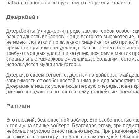
работают попперы по щуке, окуню, жереху и голавлю.
Джеркбейт
Джеркбейты (или джерки) представляют собой особо тя
разновидность воблеров. Чаще всего это высокотелые, 
не имеют лопатки и привлекают хищника только при акт
приманки при помощи удилища. За счёт своего большого
требуют мощных удилищ и катушек, поэтому в многих пр
специальные «джерковые» удилища с большим тестом, а
используются мультипликаторы.
Джерки, в своём сегменте, делятся на дайверы, глайдер
зависимости от особенностей анимации для эффективно
Джерками в наших условиях, в первую очередь, ловят кр
джерки попадаются по-настоящему трофейные экземпл
Раттлин
Это плоский, безлопастной воблер. Его особенностью яв
к кольцу на спинке воблера. Благодаря этому, при подмо
небольшим уголом относительно шнура. При равномерно
высокочастотную игру с небольшой амплитудой. Обычно