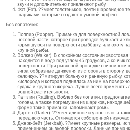
звуки и дополнительно привлекают рыбу.
Фэт (Fat). ??меет толстенькое, почти шаровидное т
шариками, которые создают шумовой эффект.
Без лопаточки:
Поппер (Popper). Приманка для поверхностной ловл
носовой части, которое при проводке булькает и хл
кормящуюся на поверхности рыбёшку, или охоту на
крупной рыбы.
Волкер (Walker). В спокойном состоянии хвостовая
находится в воде под углом 45 градусов, а кончик г
поверхности. При рывковой проводке спиннингом 
зигзагообразные движения из стороны в сторону, 
«елочку». ??митирует больную и раненую рыбку, ко
кислорода и которая поднялась за ним на поверхно
судака и крупного жереха. Лучше всего применять 
водной растительности.
Раттлин (Rattling). Воблер без лопатки. предполаг
головы, а также погремушки из шариков, находящей
форме такие приманки напоминают ромб.
Дартер (Darter). ??меет длинное и узкое тело, а та
переднюю часть. Отличается собственной низкочаст
Джерк-бейт (Jerkbait). ??меет крупные размеры, исп
применением рывковой проводки. Данные приманки