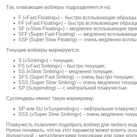
Так, плавающие воблеры подразделяются на:
F («Fast Floating») – быстро всплывающие образцы
FF («Fast Floating») – быстро всплывающие образц
SF («Slow Floating») – медленно всплывающие при
SFF (Super Fast Floating) — медленно всплывающи
SSF (Super Slow Floating) — очень медленно вспл
Тонущие воблеры маркируются:
S («Sinking») – тонущие;
FS («Fast Sinking») – быстро тонущие;
SS («Slow Sinking») – медленно тонущие;
SFS (Super Fast Sinking) — очень быстро тонущие;
SSS (Super Slow Sinking) — очень медленно тонущ
SP (Suspending) — с нейтральной плавучестью.
Суспендеры имеют такую маркировку:
SP или SU («Suspending») – нейтральная плавучест
SSS («Super Slow Sinking») – очень медленно тону
Плавучесть позволяет подобрать воблер для любого вод
Нужно понимать, что на этот параметр может влиять ос
фурнитурой – металлическими поводками или даже кру