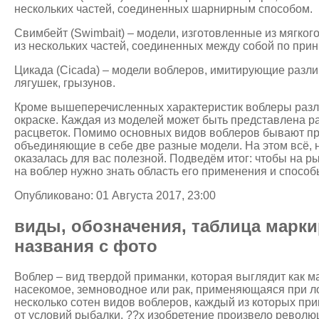
нескольких частей, соединенных шарнирным способом.
Свимбейт (Swimbait) – модели, изготовленные из мягког
из нескольких частей, соединенных между собой по при
Цикада (Cicada) – модели воблеров, имитирующие разл
лягушек, грызунов.
Кроме вышеперечисленных характеристик воблеры разл
окраске. Каждая из моделей может быть представлена р
расцветок. Помимо основных видов воблеров бывают п
объединяющие в себе две разные модели. На этом всё, 
оказалась для вас полезной. Подведём итог: чтобы на р
на воблер нужно знать область его применения и способ
Опубликовано: 01 Августа 2017, 23:00
виды, обозначения, таблица марки
названия с фото
Воблер – вид твердой приманки, которая выглядит как м
насекомое, земноводное или рак, применяющаяся при л
несколько сотен видов воблеров, каждый из которых пр
от условий рыбалки. ??х изобретение произвело револю