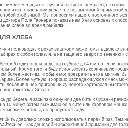
е зимние месяцы нет лучшей наживки, чем хлеб, его гибкос
ении и использовании делает ее незаменимой приманкой д
 с тобой этой зимой. Мы попросили нашего постоянного экс
 доктора Пола Гарнера показать нам 3 его основных спосо
ания хлеба во время рыбалки.
ДЛЯ ХЛЕБА
 или полноводных реках ваш корм может смыть далеко вни
забирая с собой голавля, а не таща его вверх по течению к с
бе хлеб годится для воды на глубине до 4 футов, если поток
ильный. Кроме того, я буду использовать коричневую крошк
орм более жестким, чтобы я мог превратить его в мягкие, б
шарики. Более мутную и хорошо распадающуюся смесь мож
ть, добавив в нее пригоршни сушеного картофеля быстрого
ения, такого как Smash.
ь до берега, я засыпаю одну или две битых буханки речной
на 10 минут, затем выжимаю ее в сите или карповом мешке
ет мелкие частицы, но пропускает воду.
т быть довольно сложно использовать в первый раз. Тем н
айтесь ее - как дешевой и эффективной приманки для гол