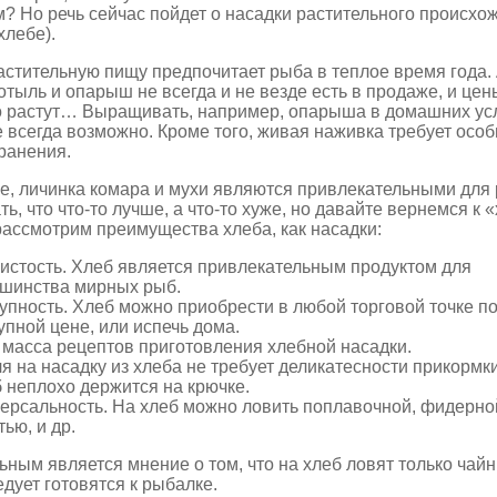
 Но речь сейчас пойдет о насадки растительного происхож
хлебе).
стительную пищу предпочитает рыба в теплое время года. 
отыль и опарыш не всегда и не везде есть в продаже, и цен
о растут… Выращивать, например, опарыша в домашних ус
не всегда возможно. Кроме того, живая наживка требует осо
ранения.
е, личинка комара и мухи являются привлекательными для 
ть, что что-то лучше, а что-то хуже, но давайте вернемся к 
рассмотрим преимущества хлеба, как насадки:
истость. Хлеб является привлекательным продуктом для
шинства мирных рыб.
упность. Хлеб можно приобрести в любой торговой точке п
упной цене, или испечь дома.
 масса рецептов приготовления хлебной насадки.
я на насадку из хлеба не требует деликатесности прикормки
 неплохо держится на крючке.
ерсальность. На хлеб можно ловить поплавочной, фидерно
тью, и др.
ным является мнение о том, что на хлеб ловят только чайни
едует готовятся к рыбалке.