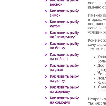
Как ловить рыбу
опарышем?
весной
именно о 
Как ловить рыбу
Именно ра
зимой
вторых, м
Как ловить рыбу
постоянн
летом
легко, и 
условий х
Как ловить рыбу
на "закидушку"
Конечно ж
Как ловить рыбу
хочу сказа
на банку
темы», и 
Как ловить рыбу
Улов
на воблер
боль
Дост
Как ловить рыбу
дост
на джиг
Есть
Как ловить рыбу
Ловл
на донку
Хлеб
Унив
Как ловить рыбу
снас
на жерлицу
Как ловить рыбу
Неправиль
на самодур
так как сл