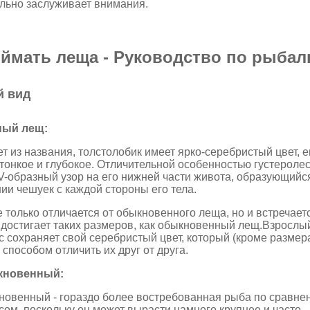
льно заслуживает внимания.
оймать леща - Руководство по рыбал
й вид
ный лещ:
ет из названия, толстолобик имеет ярко-серебристый цвет, е
тонкое и глубокое. Отличительной особенностью густероле
V-образный узор на его нижней части живота, образующийс
ии чешуек с каждой стороны его тела.
е только отличается от обыкновенного леща, но и встречает
 достигает таких размеров, как обыкновенный лещ.Взрослы
с сохраняет свой серебристый цвет, который (кроме размер
способом отличить их друг от друга.
кновенный:
овенный - гораздо более востребованная рыба по сравне
сом, поскольку он может вырасти намного крупнее и часто