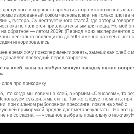
е доступного и хорошего ароматизатора можно использоват
ароматизированный соком чеснока клюет не только плотва и
 линь, густера. Существует много статей, где авторы говорят
 чеснока не является привлекательным для леща. Но мой о
 на обратное — летом 2009г. (Период моих экспериментов с
аны несколько подлещиков до 500г именно на хлеб с чесно
садки игнорировались.
ее время хочу поэкспериментировать, замешивая хлеб с м
и добавляя последний перед забросом.
е на хлеб, как и на любую мягкую насадку нужно вовре
ь.
 слов про прикормку.
о, что когда мы ловим на хлеб, а кормим «Сенсасом», то ре
 Используем сухари, жмых и т.д. Так же следует помнить: пр
ии, при сильном рыболовном прессинге, ловля на хлеб с
вующей прикормкой врядли даст мегарезультаты. Но вот ц
рне не согласна, — «главное выбрать правильную наживку!» 