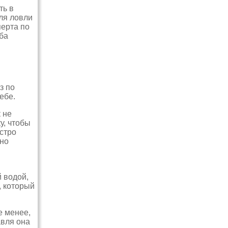
ть в
ля ловли
перта по
ба
з по
ебе.
 не
у, чтобы
ыстро
но
 водой,
, который
е менее,
авля она