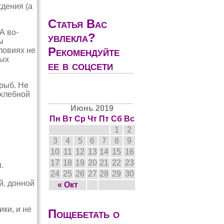
дения (а
Статья Вас
А во-
увлекла?
ы
Рекомендуйте
ловиях не
бых
ее в соцсети
рыб. Не
«хлебной
Июнь 2019
Пн
Вт
Ср
Чт
Пт
Сб
Вс
1
2
о
3
4
5
6
7
8
9
10
11
12
13
14
15
16
17
18
19
20
21
22
23
.
24
25
26
27
28
29
30
й, донной
« Окт
ки, и не
Пощебетать о