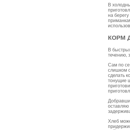
В холодны
приготовл
на берегу
приманкам
использов
КОРМ 
В быстрых
течению, 
Сам по се
слишком с
сделать к
тонущие 
приготови
приготовл
Добравшис
оставляю 
задержива
Хлеб може
придержив