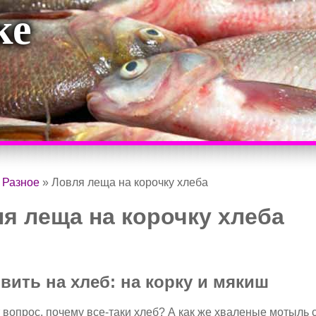
ке
»
Разное
»
Ловля леща на корочку хлеба
я леща на корочку хлеба
овить на хлеб: на корку и мякиш
 вопрос, почему все-таки хлеб? А как же хваленые мотыль 