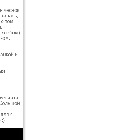
ь чеснок.
 карась,
 о том,
пыт
 хлебом)
ком.
анкой и
мя
зультата
и большой
апля с
:)