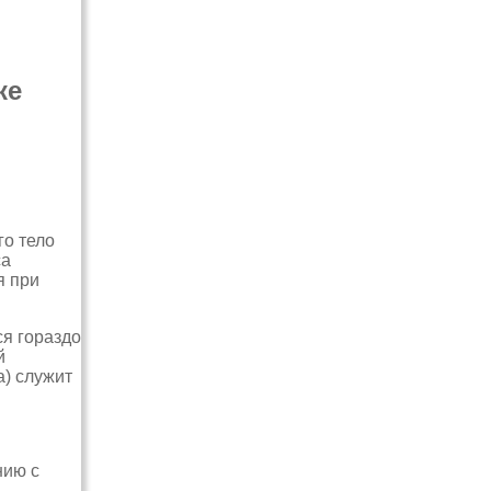
ке
го тело
са
я при
ся гораздо
й
а) служит
нию с