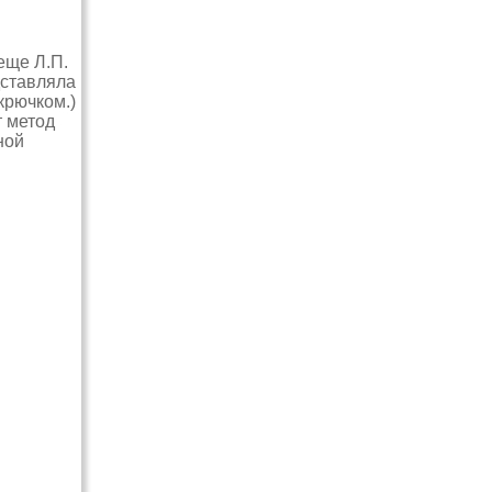
еще Л.П.
дставляла
крючком.)
т метод
ной