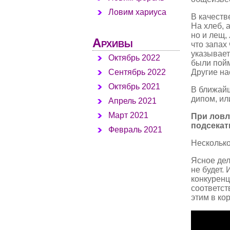
Ловим хариуса
В качеств
На хлеб, 
но и лещ,
Архивы
что запах
указывает
Октябрь 2022
были пойм
Другие на
Сентябрь 2022
Октябрь 2021
В ближайш
дипом, ил
Апрель 2021
Март 2021
При ловл
подсекат
Февраль 2021
Несколько
Ясное дел
не будет.
конкуренц
соответст
этим в ко