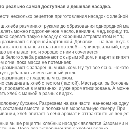
то реально самая доступная и дешевая насадка.
ести несколько рецептов приготовления насадок с хлебной
ш хлеба разминают руками до образования однородной ма
влять можно подсолнечное масло, ванилин, мед, корицу, т
охо сделать такую ​​насадку с хорошим аттрактантом и т.п.;
 разминают с вареной картошкой. Добавки — на ваш вкус. 
вить, что в плане аттрактантов хлеб — универсальный, вед
шо впитывает их, и хорошо с ними сочетается.
ш белого хлеба разминают с сырым яйцом, и варят в кипят
м огне, пока масса не потемнеет.
 разминают с запаренным жмыхом. Ну тут все ясно. Некот
тует добавлять измельченный уголь.
 разминают с плавленым сырком.
о смешивать хлеб с тестом (пастой), Мастырка, рыболовн
и, продаетсья в магазинах, и уже ароматизирована. А можн
ть хлеб с манкой в ​​разных видах.
оловину буханки. Разрезаем на две части, нанесем на одн
т, составим вместе, и положим в морозильную камеру. При
вании, хлеб впитает в себя аромат и аттрактантные вещес
ные выше рецепты хлебных насадок являются базовыми и
тными. Поле для экспериментов с хлебом велико.