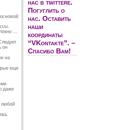
нас в twittere.
Погуглить о
 основой:
нас. Оставить
наши
ссы.
олокно …
координаты
“VKontakte”. –
Следует
ь он
Спасибо Вам!
ке на
орые еще
ыми
о даже
у любой
тва.