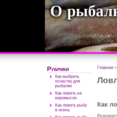
О рыбал
Рубрики
Главная
Как выбрать
Ловл
оснастку для
рыбалки
Как ловить на
коромысло
Как л
Как ловить рыбу
в осень
Возникает