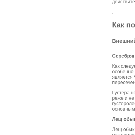
действите
.
Как п
Внешни
Серебря
Как следу
особенно 
является 
пересечен
Густера н
реже и не
густероле
основным 
Лещ обы
Лещ обыкн
густероле