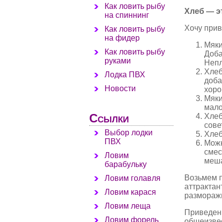
Как ловить рыбу
Хлеб — э
на спиннинг
Хочу прив
Как ловить рыбу
на фидер
Мяки
Как ловить рыбу
Доба
руками
Непл
Хлеб
Лодка ПВХ
доба
Новости
хоро
Мяки
мало
Ссылки
Хлеб
сове
Выбор лодки
Хлеб
ПВХ
Можн
смес
Ловим
меша
барабульку
Возьмем п
Ловим голавля
аттрактан
Ловим карася
разморажи
Ловим леща
Приведен
Ловим форель
общеизвес