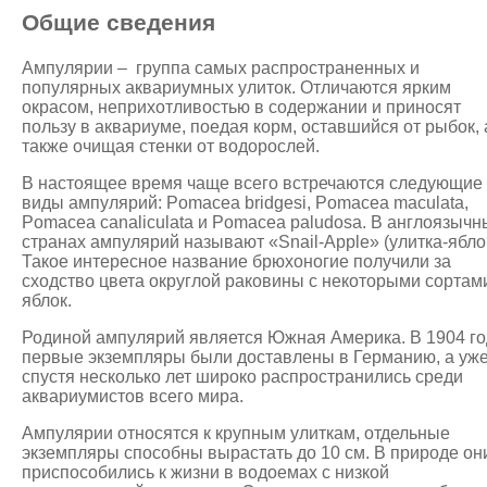
Общие сведения
Ампулярии – группа самых распространенных и
популярных аквариумных улиток. Отличаются ярким
окрасом, неприхотливостью в содержании и приносят
пользу в аквариуме, поедая корм, оставшийся от рыбок, 
также очищая стенки от водорослей.
В настоящее время чаще всего встречаются следующие
виды ампулярий: Pomacea bridgesi, Pomacea maculata,
Pomacea canaliculata и Pomacea paludosa. В англоязычн
странах ампулярий называют «Snail-Apple» (улитка-ябло
Такое интересное название брюхоногие получили за
сходство цвета округлой раковины с некоторыми сортам
яблок.
Родиной ампулярий является Южная Америка. В 1904 го
первые экземпляры были доставлены в Германию, а уж
спустя несколько лет широко распространились среди
аквариумистов всего мира.
Ампулярии относятся к крупным улиткам, отдельные
экземпляры способны вырастать до 10 см. В природе он
приспособились к жизни в водоемах с низкой