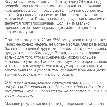
Кладка эластичная, мягкая. Потом, через 24 часа, под
воздействием атмосферного кислорода, она начинают
кальцинироваться – покрываются прочной бронёй, под
которой развиваются личинки. Цвет кладки становится
молочно-белым. Ближе к моменту рождения малышей о
делается почти прозрачным. Если внимательно
присмотреться, можно разглядеть жёлтые панцири
крошечных улиток.
При температуре от 21 до 27ºС ампулярии вылупляются
через несколько недель, не более месяца. Они размером
больше пшеничной крупинки, полностью сформированы,
нуждаются в особом уходе. В отсадниках их подращива
только для того, чтобы сберечь как можно большее
количество улиток. В общих аквариумах они проваливаю
и застревают между камушками, умудряются заползти
внутрь фильтра и умереть там, съедаются рыбами (даже
такими безобидными, как меченосцы).
Опытные аквариумисты советуют подставить что-
нибудь вроде пластиковой бутыли с водой под кладку
ампулярии, чтобы новорожденные перебрались туда, а
в сам аквариум.
Малыши рождаются все почти одновременно. Сначала