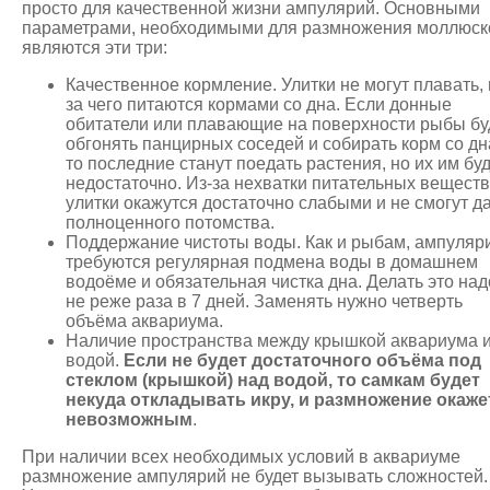
просто для качественной жизни ампулярий. Основными
параметрами, необходимыми для размножения моллюск
являются эти три:
Качественное кормление. Улитки не могут плавать, 
за чего питаются кормами со дна. Если донные
обитатели или плавающие на поверхности рыбы бу
обгонять панцирных соседей и собирать корм со дн
то последние станут поедать растения, но их им бу
недостаточно. Из-за нехватки питательных веществ
улитки окажутся достаточно слабыми и не смогут д
полноценного потомства.
Поддержание чистоты воды. Как и рыбам, ампуляр
требуются регулярная подмена воды в домашнем
водоёме и обязательная чистка дна. Делать это над
не реже раза в 7 дней. Заменять нужно четверть
объёма аквариума.
Наличие пространства между крышкой аквариума 
водой.
Если не будет достаточного объёма под
стеклом (крышкой) над водой, то самкам будет
некуда откладывать икру, и размножение окаже
невозможным
.
При наличии всех необходимых условий в аквариуме
размножение ампулярий не будет вызывать сложностей.