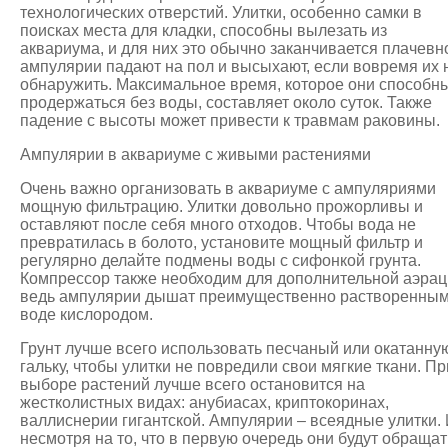
технологических отверстий. Улитки, особенно самки в
поисках места для кладки, способны вылезать из
аквариума, и для них это обычно заканчивается плачевн
ампулярии падают на пол и высыхают, если вовремя их 
обнаружить. Максимальное время, которое они способн
продержаться без воды, составляет около суток. Также
падение с высоты может привести к травмам раковины.
Ампулярии в аквариуме с живыми растениями
Очень важно организовать в аквариуме с ампуляриями
мощную фильтрацию. Улитки довольно прожорливы и
оставляют после себя много отходов. Чтобы вода не
превратилась в болото, установите мощный фильтр и
регулярно делайте подмены воды с сифонкой грунта.
Компрессор также необходим для дополнительной аэрац
ведь ампулярии дышат преимущественно растворенным
воде кислородом.
Грунт лучше всего использовать песчаный или окатанну
гальку, чтобы улитки не повредили свои мягкие ткани. Пр
выборе растений лучше всего остановится на
жестколистных видах: анубиасах, криптокоринах,
валлиснерии гигантской. Ампулярии – всеядные улитки.
несмотря на то, что в первую очередь они будут обращат