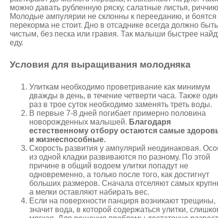
можно давать рубленную ряску, салатные листья, риччию
Молодые ампулярии не склонны к перееданию, и боятся
перекорма не стоит. Дно в отсаднике всегда должно быть
чистым, без песка или гравия. Так малыши быстрее найд
еду.
Условия для выращивания молодняка
Улиткам необходимо проветривание как минимум
дважды в день, в течение четверти часа. Также оди
раз в трое суток необходимо заменять треть воды.
В первые 7-8 дней погибает примерно половина
новорожденных малышей.
Благодаря
естественному отбору остаются самые здоров
и жизнеспособные.
Скорость развития у ампулярий неодинаковая. Осо
из одной кладки развиваются по разному. По этой
причине в общий водоем улитки попадут не
одновременно, а только после того, как достигнут
больших размеров. Сначала отселяют самых крупн
а мелки оставляют набирать вес.
Если на поверхности панциря возникают трещины,
значит вода, в которой содержаться улитки, слишк