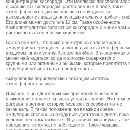
концентрацией кислорода. Эти моллюски приспособилис
дыханию как кислородом, растворенным в воде, так и
атмосферным воздухом, для чего периодически
высовывают из воды длинную дыхательную трубку – сиф
Его длина может достигать 12 см. Такая особенность
позволяет улиткам запасаться кислородом с минимальн
риском быть съеденными хищником.
Важно помнить, что даже несмотря на наличие жабр,
ампуляриям периодически нужно дышать атмосферным
воздухом, иначе улитка быстро погибнет. В аквариумах э
может наблюдаться, когда моллюски содержатся с
крупными или активными рыбками, которые препятству
ампуляриям выползать на поверхность.
Ампуляриям периодически необходим «глоток»
атмосферного воздуха
Наконец, еще одним важным приспособлением для
выживания является крышка устья раковины. Это темна
роговая пластина, которую моллюск способен плотно
закрывать. В таком положении во влажной среде
ампулярии способны находиться достаточно долго, пока
условия не нормализуются. В условиях аквариума такое
поведение, конечно, не наблюдается. Также крышка