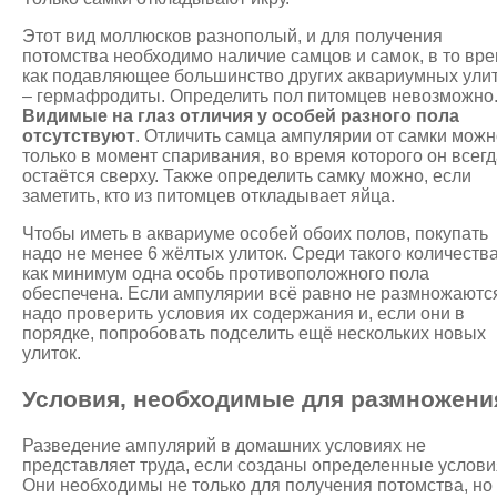
Этот вид моллюсков разнополый, и для получения
потомства необходимо наличие самцов и самок, в то вр
как подавляющее большинство других аквариумных ули
– гермафродиты. Определить пол питомцев невозможно
Видимые на глаз отличия у особей разного пола
отсутствуют
. Отличить самца ампулярии от самки можн
только в момент спаривания, во время которого он всег
остаётся сверху. Также определить самку можно, если
заметить, кто из питомцев откладывает яйца.
Чтобы иметь в аквариуме особей обоих полов, покупать
надо не менее 6 жёлтых улиток. Среди такого количеств
как минимум одна особь противоположного пола
обеспечена. Если ампулярии всё равно не размножаютс
надо проверить условия их содержания и, если они в
порядке, попробовать подселить ещё нескольких новых
улиток.
Условия, необходимые для размножени
Разведение ампулярий в домашних условиях не
представляет труда, если созданы определенные услови
Они необходимы не только для получения потомства, но