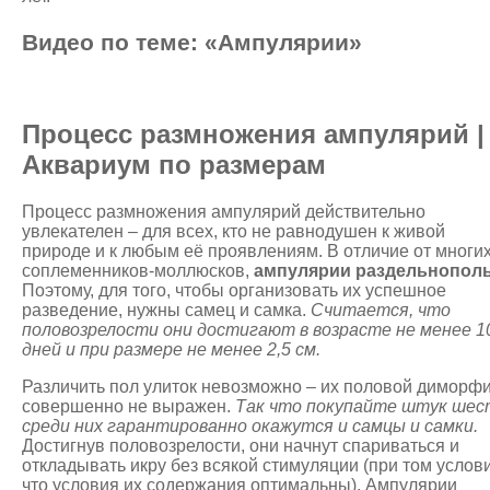
Видео по теме: «Ампулярии»
Процесс размножения ампулярий |
Аквариум по размерам
Процесс размножения ампулярий действительно
увлекателен – для всех, кто не равнодушен к живой
природе и к любым её проявлениям. В отличие от многи
соплеменников-моллюсков,
ампулярии раздельнопол
Поэтому, для того, чтобы организовать их успешное
разведение, нужны самец и самка.
Считается, что
половозрелости они достигают в возрасте не менее 1
дней и при размере не менее 2,5 см.
Различить пол улиток невозможно – их половой диморф
совершенно не выражен.
Так что покупайте штук шес
среди них гарантированно окажутся и самцы и самки.
Достигнув половозрелости, они начнут спариваться и
откладывать икру без всякой стимуляции (при том услов
что условия их содержания оптимальны). Ампулярии