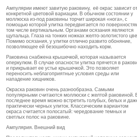
Ампулярии имеют завитую раковину, её окрас зависит о
конкретной цветовой вариации. В обычном состоянии у
моллюска из-под раковины торчит широкая «нога», с
помощью которой улитка передвигается по поверхностям
том числе вертикальным. Органами осязания являются
щупальца. Глаза на тонких ножках желто-золотистого цве
Помимо осязания, у улитки отлично развито обоняние,
позволяющее ей безошибочно находить корм.
Раковина снабжена крышечкой, которая называется
оперкулюм. В случае опасности улитка прячется в раков
и прикрывает ее устье крышечкой. Это позволяет
переносить неблагоприятные условия среды или
нападение хищников.
Окраска раковин очень разнообразна. Самыми
популярными считаются моллюски с желтой раковиной. 
последнее время можно встретить голубых, белых и даж
практически черных улиток. Классическим вариантом
окраса считается полосатый: чередование темных и
светлых полос на раковине.
Ампулярия. Внешний вид