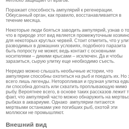
неплохо защищает от врагов.
Поражает способность ампулярий к регенерации.
Обкусанный орган, как правило, восстанавливается в
течение месяца.
Некоторые люди бояться заводить ампулярий, узнав о то
что в природе этот вид является промежуточным хозяин
для некоторых круглых червей. Стоит отметить, что у ули
разводимых в домашних условиях, подобного паразита
быть попросту не может, ведь контакт с основными
носителями – дикими крысами – исключен. Да и чтобы
заразиться, сырую улитку еще необходимо съесть.
Нередко можно слышать необычные истории, что
ампулярии способны охотиться на рыб и поедать их. Но 
всего лишь легенды. Неторопливая и грузная улитка едв
ли способна догнать или схватить проплывающую мимо
рыбу. Вероятнее всего, в основе таких рассказов лежит т
факт, что ампулярий часто можно обнаружить на мертвы
рыбках в аквариуме. Однако ампулярии питаются
мертвыми останками уже погибших рыб, охотой эти
моллюски не промышляют.
Внешний вид