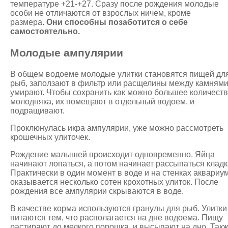
температуре +21-+27. Сразу после рождения молодые
особи не отличаются от взрослых ничем, кроме
размера.
Они способны позаботится о себе
самостоятельно.
Молодые ампулярии
В общем водоеме молодые улитки становятся пищей дл
рыб, заползают в фильтр или расщелины между камнями
умирают. Чтобы сохранить как можно большее количест
молодняка, их помещают в отдельный водоем, и
подращивают.
Проклюнулась икра ампулярии, уже можно рассмотреть
крошечных улиточек.
Рождение малышей происходит одновременно. Яйца
начинают лопаться, а потом начинает рассыпаться кладк
Практически в один момент в воде и на стенках аквариу
оказывается несколько сотен крохотных улиток. После
рождения все ампулярии скрываются в воде.
В качестве корма используются гранулы для рыб. Улитки
питаются тем, что располагается на дне водоема. Пищу
растирают до мелкого порошка, и высыпают на дно. Так