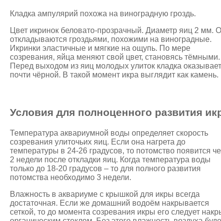
Кладка ампулярий похожа на виноградную гроздь.
Цвет икринок беловато-прозрачный. Диаметр яиц 2 мм. 
откладываются гроздьями, похожими на виноградные.
Икринки эластичные и мягкие на ощупь. По мере
созревания, яйца меняют свой цвет, становясь тёмными.
Перед выходом из яиц молодых улиток кладка оказывае
почти чёрной. В такой момент икра выглядит как камень.
Условия для полноценного развития ик
Температура аквариумной воды определяет скорость
созревания улиточьих яиц. Если она нагрета до
температуры в 24-26 градусов, то потомство появится ч
2 недели после откладки яиц. Когда температура воды
только до 18-20 градусов – то для полного развития
потомства необходимо 3 недели.
Влажность в аквариуме с крышкой для икры всегда
достаточная. Если же домашний водоём накрывается
сеткой, то до момента созревания икры его следует накр
органическим стеклом. Без этого влажность воздуха буде