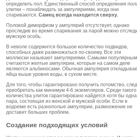
определить пол. Единственный способ определения пол
улитки – понаблюдать за ампуляриями, когда они
спариваются.
Самец всегда находится сверху.
Половой диморфизм у ампулярий отсутствует, однако
проследив во время спаривания за парой можно отслед
мужскую особь.
В неволе содержится большое количество подвидов,
способных даже размножаться по-своему. Все эти
моллюски называют ампуляриями. Самыми популярны
считаются желтые ампулярии, которые на самом деле
являются альбиносами. Обычная ампулярия откладывае
яйца выше уровня воды, в сухом месте.
Для того, чтобы гарантировано получить потомство, сле
приобретать как минимум 4-6 экземпляров. Среди такого
количества улиток гарантировано найдется хотя бы одна
пара, состоящая из женской и мужской особи. Если в
водоеме есть разнополые ампулярии, размножение не
доставит больших проблем.
Создание подходящих условий