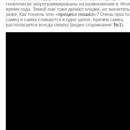
генетически запрограммированы на размножение в тёпл
время года. Зимой они тоже делают кладки, но значител
реже.
Как понять что «
процесс пошёл
»?
Очень просто
самец и самка сливаются в одно целое, причём самец
располагается всегда сверху (видео спаривания:
№1
).