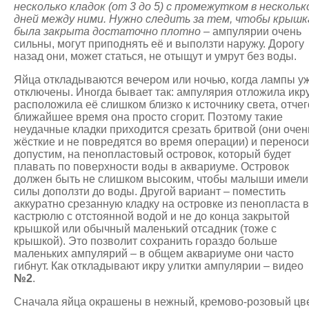
несколько кладок (от 3 до 5) с промежутком в нескольк
дней между ними.
Нужно следить за тем, чтобы крышк
была закрыта достаточно плотно
– ампулярии очень
сильны, могут приподнять её и выползти наружу. Дорогу
назад они, может статься, не отыщут и умрут без воды.
Яйца откладываются вечером или ночью, когда лампы у
отключены. Иногда бывает так: ампулярия отложила икру
расположила её слишком близко к источнику света, отчег
ближайшее время она просто сгорит. Поэтому такие
неудачные кладки приходится срезать бритвой (они очен
жёсткие и не повредятся во время операции) и переноси
допустим, на пенопластовый островок, который будет
плавать по поверхности воды в аквариуме. Островок
должен быть не слишком высоким, чтобы малыши имели
силы доползти до воды. Другой вариант – поместить
аккуратно срезанную кладку на островке из пенопласта в
кастрюлю с отстоянной водой и не до конца закрытой
крышкой или обычный маленький отсадник (тоже с
крышкой). Это позволит сохранить гораздо больше
маленьких ампулярий – в общем аквариуме они часто
гибнут. Как откладывают икру улитки ампулярии – видео
№2
.
Сначала яйца окрашены в нежный, кремово-розовый цве