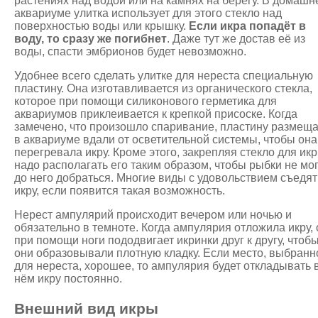
растениях над водой или на камнях на берегу. В домашн
аквариуме улитка использует для этого стекло над
поверхностью воды или крышку.
Если икра попадёт в
воду, то сразу же погибнет
. Даже тут же достав её из
воды, спасти эмбрионов будет невозможно.
Удобнее всего сделать улитке для нереста специальную
пластину. Она изготавливается из органического стекла,
которое при помощи силиконового герметика для
аквариумов приклеивается к крепкой присоске. Когда
замечено, что произошло спаривание, пластину размещ
в аквариуме вдали от осветительной системы, чтобы она
перегревала икру. Кроме этого, закрепляя стекло для икр
надо располагать его таким образом, чтобы рыбки не мо
до него добраться. Многие виды с удовольствием съедят
икру, если появится такая возможность.
Нерест ампулярий происходит вечером или ночью и
обязательно в темноте. Когда ампулярия отложила икру,
при помощи ноги пододвигает икринки друг к другу, чтоб
они образовывали плотную кладку. Если место, выбранн
для нереста, хорошее, то ампулярия будет откладывать 
нём икру постоянно.
Внешний вид икры