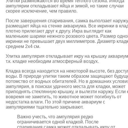
Улитки размножаются во время теплого сезона. Иногда
ампулярии откладывают яйца и зимой, но такие случаи
скорее исключение, чем правило.
После завершения спаривания, самка выползает наружу,
размещает яйца на стенке аквариума. Все икринки в кла
плотно прилегают друг к другу. Икра выглядит как
маленькие шарики нежного розового цвета. Размер одно
икринки не превышает двух миллиметров. Диаметр кладк
среднем 2х4 см.
Улитка ампулярия откладывает икру на крышку аквариу
т.к. кладке необходим атмосферный воздух.
Кладка всегда находится на некоторой высоте, без досту
воды. В природе улитки таким образом защищают будущ
потомство от водных обитателей. Но в домашних услови
ампулярия, в поисках удачного места для кладки, может
приподнять стеклянную крышку, и вылезти наружу. Если 
вовремя не заметить, то животное может погибнуть от
недостатка влаги. По этой причине аквариум с
ампуляриями тщательно закрывают.
Важно учесть, что ампулярия редко
ограничивается одной кладкой. После
спаривания самка может откладывать икру от