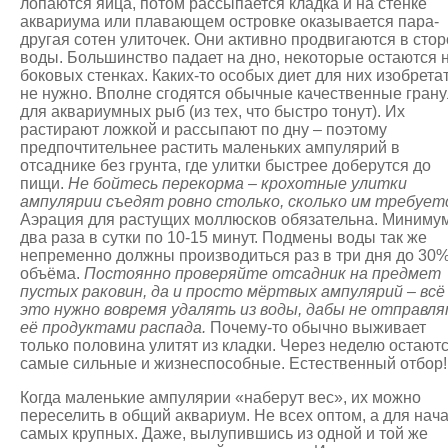
лопаются яйца, потом рассыпается кладка и на стенке
аквариума или плавающем островке оказывается пара-
другая сотен улиточек. Они активно продвигаются в сто
воды. Большинство падает на дно, некоторые остаются 
боковых стенках. Каких-то особых диет для них изобрета
не нужно. Вполне сгодятся обычные качественные гран
для аквариумных рыб (из тех, что быстро тонут). Их
растирают ложкой и рассыпают по дну – поэтому
предпочтительнее растить маленьких ампулярий в
отсаднике без грунта, где улитки быстрее доберутся до
пищи.
Не бойтесь перекорма – крохотные улитки
ампулярии съедят ровно столько, сколько им требует
Аэрация для растущих моллюсков обязательна. Минимум
два раза в сутки по 10-15 минут. Подмены воды так же
непременно должны производиться раз в три дня до 30%
объёма.
Постоянно проверяйте отсадник на предмет
пустых раковин, да и просто мёртвых ампулярий – всё
это нужно вовремя удалять из воды, дабы не отправл
её продуктами распада.
Почему-то обычно выживает
только половина улитят из кладки. Через неделю остают
самые сильные и жизнеспособные. Естественный отбор!
Когда маленькие ампулярии «наберут вес», их можно
переселить в общий аквариум. Не всех оптом, а для нач
самых крупных. Даже, вылупившись из одной и той же