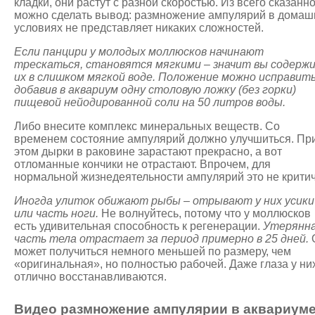
кладки, они растут с разной скоростью. Из всего сказанн
можно сделать вывод: размножение ампулярий в домаш
условиях не представляет никаких сложностей.
Если панцири у молодых моллюсков начинают
трескаться, становятся мягкими – значит вы содерж
их в слишком мягкой воде. Положение можно исправить
добавив в аквариум одну столовую ложку (без горки)
пищевой нейодированной соли на 50 литров воды.
Либо внесите комплекс минеральных веществ. Со
временем состояние ампулярий должно улучшиться. Пр
этом дырки в раковине зарастают прекрасно, а вот
отломанные кончики не отрастают. Впрочем, для
нормальной жизнедеятельности ампулярий это не критич
Иногда улиток обижают рыбы – отрывают у них усики
или часть ноги.
Не волнуйтесь, потому что у моллюсков
есть удивительная способность к регенерации.
Утерянн
часть тела отрастает за период примерно в 25 дней.
может получиться немного меньшей по размеру, чем
«оригинальная», но полностью рабочей. Даже глаза у ни
отлично восстанавливаются.
Видео размножение ампулярии в аквариум