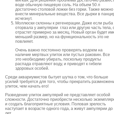
мягкая. Для решения проблемы достаточно развес
воде обычную пищевую соль. На объем 50 л
достаточно столовой ложки без горки. Также можно
внести минеральные вещества. Все дырки в панци
исчезнут.
Моллюски склонны к регенерации. Даже если рыба
оторвала у ампулярии глаз или другую часть тела, 
отрастет примерно за месяц. Новый орган будет им
меньший размер, но на функциональность это не
повлияет.
Очень важно постоянно проверять водоем на
наличие мертвых улиток или пустых раковин. Все
это необходимо убирать, поскольку продукты
распада отравляют воду, и приводят к гибели
здоровых особей.
Среди аквариумистов бытует шутка о том, что больше
усилий требуется для того, чтобы прекратить размножен
улиток, чем начать его!
Разведение улиток ампулярий не представляет особой
сложности. Достаточно приобрести несколько экземпляр
и создать благоприятные условия. Половая зрелость
наступает в возрасте одного года, а живут ампулярии до
лет.