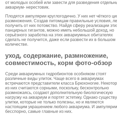
от молодых особей или завести для разведения отдельн
аквариум- нерестовик.
Плодятся ампулярии круглогодично. У них нет чёткого ци
размножения. Создав питомцам правильные условия, ле
получить от них потомство. Найдя сферу реализации эти
панцирных гигантов, можно иметь небольшой доход, но
серьёзного заработка на этих аквариумных обитателях
сделать не получится, даже если развести их в большом
количестве.
уход, содержание, размножение,
совместимость, корм фото-обзор
Среди аквариумных гидробионтов особняком стоят
различные виды улиток. Чаще всего в аквариумах
встречаются представители класса Брюхоногие. Некото
из них считаются сорными, поскольку, бесконтрольно
размножаясь, создают дополнительную биологическую
нагрузку на аквариум и портят эстетику. Однако существ
улитки, которые не только полезны, но и являются
настоящим украшением любого аквариума. И ампулярии
бесспорно, самые главные из них.