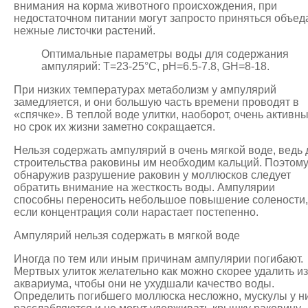
внимания на корма животного происхождения, при
недостаточном питании могут запросто приняться объед
нежные листочки растений.
Оптимальные параметры воды для содержания
ампулярий: Т=23-25°C, рН=6.5-7.8, GH=8-18.
При низких температурах метаболизм у ампулярий
замедляется, и они большую часть времени проводят в
«спячке». В теплой воде улитки, наоборот, очень активны
но срок их жизни заметно сокращается.
Нельзя содержать ампулярий в очень мягкой воде, ведь 
строительства раковины им необходим кальций. Поэтом
обнаружив разрушение раковин у моллюсков следует
обратить внимание на жесткость воды. Ампулярии
способны переносить небольшое повышение солености,
если концентрация соли нарастает постепенно.
Ампулярий нельзя содержать в мягкой воде
Иногда по тем или иным причинам ампулярии погибают.
Мертвых улиток желательно как можно скорее удалить из
аквариума, чтобы они не ухудшали качество воды.
Определить погибшего моллюска несложно, мускулы у н