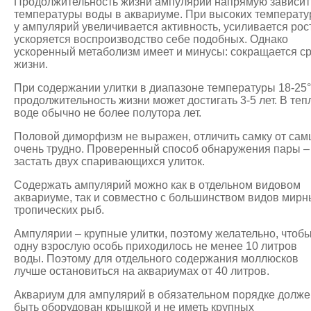
Продолжительность жизни ампулярий напрямую зависит
температуры воды в аквариуме. При высоких температу
у ампулярий увеличивается активность, усиливается рост
ускоряется воспроизводство себе подобных. Однако
ускоренный метаболизм имеет и минусы: сокращается с
жизни.
При содержании улитки в диапазоне температуры 18-25
продолжительность жизни может достигать 3-5 лет. В теп
воде обычно не более полутора лет.
Половой диморфизм не выражен, отличить самку от сам
очень трудно. Проверенный способ обнаружения пары –
застать двух спаривающихся улиток.
Содержать ампулярий можно как в отдельном видовом
аквариуме, так и совместно с большинством видов мирн
тропических рыб.
Ампулярии – крупные улитки, поэтому желательно, чтобы
одну взрослую особь приходилось не менее 10 литров
воды. Поэтому для отдельного содержания моллюсков
лучше остановиться на аквариумах от 40 литров.
Аквариум для ампулярий в обязательном порядке долже
быть оборудован крышкой и не иметь крупных