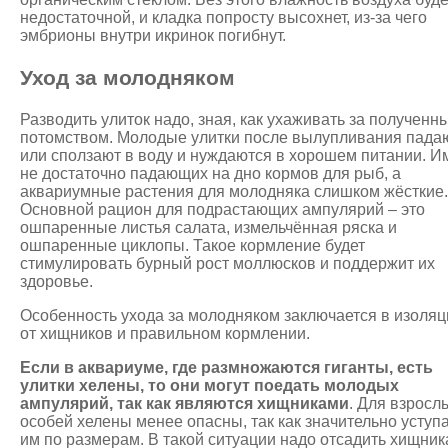
недостаточной, и кладка попросту высохнет, из-за чего
эмбрионы внутри икринок погибнут.
Уход за молодняком
Разводить улиток надо, зная, как ухаживать за полученн
потомством. Молодые улитки после вылупливания пада
или сползают в воду и нуждаются в хорошем питании. И
не достаточно падающих на дно кормов для рыб, а
аквариумные растения для молодняка слишком жёсткие.
Основной рацион для подрастающих ампулярий – это
ошпаренные листья салата, измельчённая ряска и
ошпаренные циклопы. Такое кормление будет
стимулировать бурный рост моллюсков и поддержит их
здоровье.
Особенность ухода за молодняком заключается в изоляц
от хищников и правильном кормлении.
Если в аквариуме, где размножаются гиганты, есть
улитки хелены, то они могут поедать молодых
ампулярий, так как являются хищниками
. Для взросл
особей хелены менее опасны, так как значительно уступ
им по размерам. В такой ситуации надо отсадить хищник