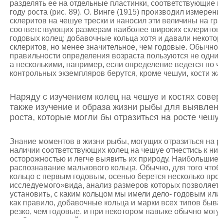
разделять ее на отдельные пластинки, соответствующи
году роста (рис. 89). О. Винге (1915) производил измер
склеритов на чешуе трески и наносил эти величины на г
соответствующих размерам наиболее широких склеритов
годовых колец; добавочные кольца хотя и давали некот
склеритов, но менее значительное, чем годовые. Обычно
правильности определения возраста пользуются не одни
а несколькими, например, если определение ведется по 
контрольных экземпляров берутся, кроме чешуи, кости 
Наряду с изучением колец на чешуе и костях сов
также изучение и образа жизни рыбы для выявле
роста, которые могли бы отразиться на росте чешу
Знание моментов в жизни рыбы, могущих отразиться на 
наличии соответствующих колец на чешуе отнестись к н
осторожностью и легче выявить их природу. Наибольшие
распознавание малькового кольца. Обычно, для того что
кольцо с первым годовым, осенью берется несколько пр
исследуемого»вида, анализ размеров которых позволяе
установить, с каким кольцом мы имели дело- годовым и
как правило, добавочные кольца и марки всех типов б
резко, чем годовые, и при некотором навыке обычно мо