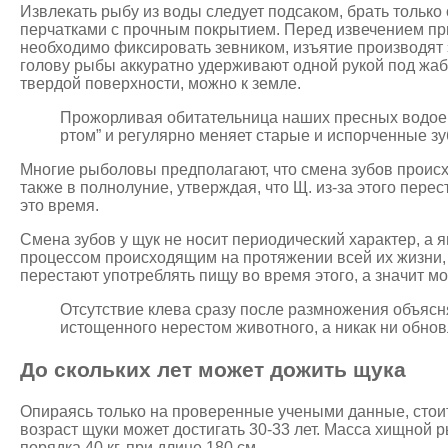
Извлекать рыбу из воды следует подсаком, брать толь
перчатками с прочным покрытием. Перед извечением пр
необходимо фиксировать зевником, изъятие производят 
голову рыбы аккуратно удерживают одной рукой под жаб
твердой поверхности, можно к земле.
Прожорливая обитательница наших пресных водоем
ртом” и регулярно меняет старые и испорченные зу
Многие рыболовы предполагают, что смена зубов происх
также в полнолуние, утверждая, что Щ. из-за этого перес
это время.
Смена зубов у щук не носит периодический характер, а
процессом происходящим на протяжении всей их жизни, 
перестают употреблять пищу во время этого, а значит мо
Отсутствие клева сразу после размножения объясн
истощенного нерестом животного, а никак ни обнов
До скольких лет может дожить щука
Опираясь только на проверенные учеными данные, стоит
возраст щуки может достигать 30-33 лет. Масса хищной 
порядка 40 кг, при длине 180 см.