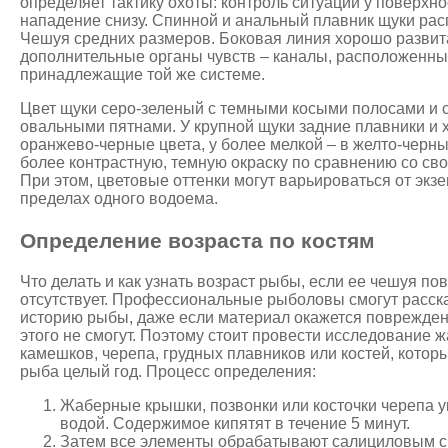
определяет тактику охоты: контроль ситуации у поверхно
нападение снизу. Спинной и анальный плавник щуки ра
Чешуя средних размеров. Боковая линия хорошо развита
дополнительные органы чувств – каналы, расположенны
принадлежащие той же системе.
Цвет щуки серо-зеленый с темными косыми полосами и 
овальными пятнами. У крупной щуки задние плавники и 
оранжево-черные цвета, у более мелкой – в желто-черн
более контрастную, темную окраску по сравнению со св
При этом, цветовые оттенки могут варьироваться от экз
пределах одного водоема.
Определение возраста по костям
Что делать и как узнать возраст рыбы, если ее чешуя п
отсутствует. Профессиональные рыболовы смогут расск
историю рыбы, даже если материал окажется поврежден
этого не смогут. Поэтому стоит провести исследование
камешков, черепа, грудных плавников или костей, которы
рыба целый год. Процесс определения:
Жаберные крышки, позвонки или косточки черепа у
водой. Содержимое кипятят в течение 5 минут.
Затем все элементы обрабатывают салициловым с