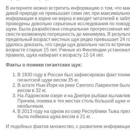
В интернете можно встретить информацию о том, что ма
дикой природе не превышает семи лет, при максимальной
информация в корне не верна и вводит читателей в за
проведены довольно серьезные исследования по поводу
щуки. Была разработана специальная прогрессивная ме
свести возможную погрешность до минимума. В результа
предельный возраст местных щук редко превышает 24 г
удалось доказать, что среди щук довольно часто встреч
возрасте старше 15 лет. Ученые из Финляндии установили, 
правило, щука набирает к возрасту 12-14 лет.
Факты о поимки гигантских щук:
В 1930 году в России был зафиксирован факт поим
гигантской щуки весом 35 кг.
В штате Нью-Йорк на реке Святого Лаврентия был
весом в 32 кг.
На Ладожском озере и на Днепре рыбаки вылавлива
Причем, поимка в тех местах столь большой щуки н
необычным.
В 2013 году на одном из озер Республики Тыва пр
была поймана щука весом в 21 кг.
И подобных фактов множество, с развитием информаци