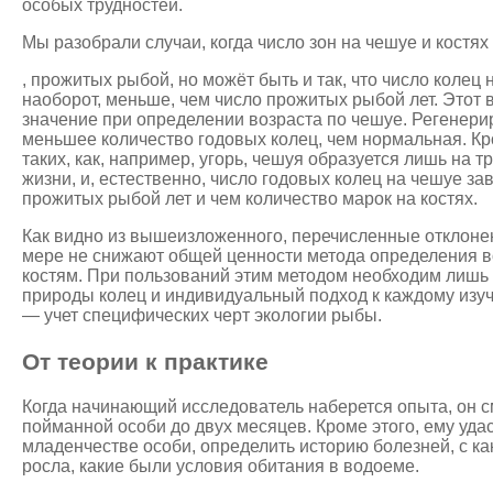
особых трудностей.
Мы разобрали случаи, когда число зон на чешуе и костя
, прожитых рыбой, но можёт быть и так, что число колец 
наоборот, меньше, чем число прожитых рыбой лет. Этот 
значение при определении возраста по чешуе. Регенер
меньшее количество годовых колец, чем нормальная. Кро
таких, как, например, угорь, чешуя образуется лишь на т
жизни, и, естественно, число годовых колец на чешуе з
прожитых рыбой лет и чем количество марок на костях.
Как видно из вышеизложенного, перечисленные отклонен
мере не снижают общей ценности метода определения в
костям. При пользований этим методом необходим лишь
природы колец и индивидуальный подход к каждому изуч
— учет специфических черт экологии рыбы.
От теории к практике
Когда начинающий исследователь наберется опыта, он с
пойманной особи до двух месяцев. Кроме этого, ему уда
младенчестве особи, определить историю болезней, с к
росла, какие были условия обитания в водоеме.