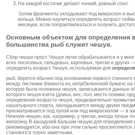
На каждой косточке делают тонкий, ровный спил.
Затем фрагменты укладывают под микроскоп и вы
кольца. Можно научиться определять возраст пойм
месяцев, если попрактиковаться и получить достат
Основным объектом для определения в
большинства рыб служит чешуя.
Сбор чешуи прост. Чешуя легко обрабатывается и у мног
всех лососевых, сельдевых, карповых, трески и других 
определять возраст. Чешуя, используемая для
определе
рыб, берется обычно под основанием первого спинного 
между листками блокнота из, непрОклеенной бумаги; на т
которую была положена чешуя, записываются данные об
которого чешуя взята (длина, вес, пол, место поимки, оруд
определения возраста чешуя, предварительно промытая
нашатырного спирта, закладывается между двумя пред
просматривается под лупой или под микроскопом — в за
Нежную чешую, как, например, у трески, иногда лучше п
желатину. В канадский бальзам чешую для определения в
рекомендуется, ибо она при этом сильно просветляется,
становятся плохо заметными.