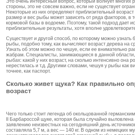
Это очень интересный вопрос, который волнует многих р
стороны, это не совсем важно, если не существует огра
Некоторые из них определяют приблизительный возраст
размер и вес рыбы может зависеть от ряда факторов, в т
кормовой базы в водоеме. Поэтому, такой подход дает и
приблизительные результаты, хотя вполне удовлетворит
Существует и другой способ, по которому можно узнать 
рыбы, подобно тому, как вычисляют возраст дерева на с
Узнать об этом можно по чешуе, если ее внимательно рас
жабрам. Специалисты, занимающиеся в данной области, 
рыбах: какой у них возраст, на сколько интенсивно она ро
нерестилась и т.д. Другими словами, чешуя у рыбы как ви
точнее, как паспорт.
Сколько живет щука? Как правильно оп
возраст
Чего только стоит легенда об окольцованной германск
II Барбароссой щуке, которая была случайно выловлена с
заявлению неизвестных на сегодняшний день источнико
составляла 5,7 м, а вес — 140 кг. В одном из немецких м