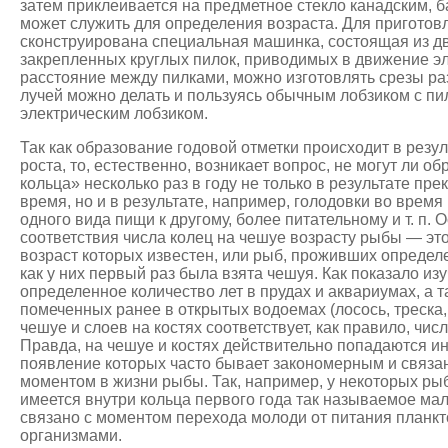
затем приклеивается на предметное стекло канадским, б
может служить для определения возраста. Для приготов
сконструирована специальная машинка, состоящая из д
закрепленных круглых пилок, приводимых в движение э
расстояние между пилками, можно изготовлять срезы р
лучей можно делать и пользуясь обычным лобзиком с пи
электрическим лобзиком.
Так как образование годовой отметки происходит в резу
роста, то, естественно, возникает вопрос, не могут ли 
кольца» несколько раз в году не только в результате пр
время, но и в результате, например, голодовки во время
одного вида пищи к другому, более питательному и т. п.
соответствия числа колец на чешуе возрасту рыбы — эт
возраст которых известен, или рыб, проживших определ
как у них первый раз была взята чешуя. Как показало и
определенное количество лет в прудах и аквариумах, а 
помеченных ранее в открытых водоемах (лосось, треска, 
чешуе и слоев на костях соответствует, как правило, чис
Правда, на чешуе и костях действительно попадаются и
появление которых часто бывает закономерным и связа
моментом в жизни рыбы. Так, например, у некоторых рыб 
имеется внутри кольца первого года так называемое ма
связано с моментом перехода молоди от питания планк
организмами.