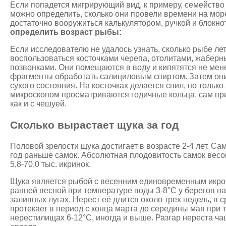
Если попадется мигрирующий вид, к примеру, семейство 
можно определить, сколько они провели времени на море 
достаточно вооружиться калькулятором, ручкой и блокно
определить возраст рыбы:
Если исследователю не удалось узнать, сколько рыбе лет
воспользоваться косточками черепа, отолитами, жабер
позвонками. Они помещаются в воду и кипятятся не мене
фрагменты обработать салициловым спиртом. Затем они
сухого состояния. На косточках делается спил, но только
микроскопом просматриваются годичные кольца, сам при
как и с чешуей.
Сколько вырастает щука за год
Половой зрелости щука достигает в возрасте 2-4 лет. С
год раньше самок. Абсолютная плодовитость самок весом
5,8-70,0 тыс. икринок.
Щука является рыбой с весенним единовременным икро
ранней весной при температуре воды 3-8°С у берегов на 
заливных лугах. Нерест её длится около трех недель, в 
протекает в период с конца марта до середины мая при
нерестилищах 6-12°С, иногда и выше. Разгар нереста ч