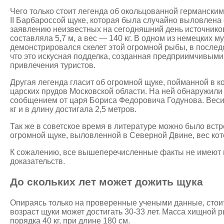
Чего только стоит легенда об окольцованной германск
II Барбароссой щуке, которая была случайно выловлена с
заявлению неизвестных на сегодняшний день источнико
составляла 5,7 м, а вес — 140 кг. В одном из немецких м
демонстрировался скелет этой огромной рыбы, в после
что это искусная подделка, созданная предприимчивым
привлечения туристов.
Другая легенда гласит об огромной щуке, пойманной в ко
царских прудов Московской области. На ней обнаружили 
сообщением от царя Бориса Федоровича Годунова. Веси
кг и в длину достигала 2,5 метров.
Так же в советское время в литературе можно было вст
огромной щуке, выловленной в Северной Двине, вес кот
К сожалению, все вышеперечисленные факты не имеют 
доказательств.
До скольких лет может дожить щука
Опираясь только на проверенные учеными данные, стоит
возраст щуки может достигать 30-33 лет. Масса хищной 
порядка 40 кг, при длине 180 см.