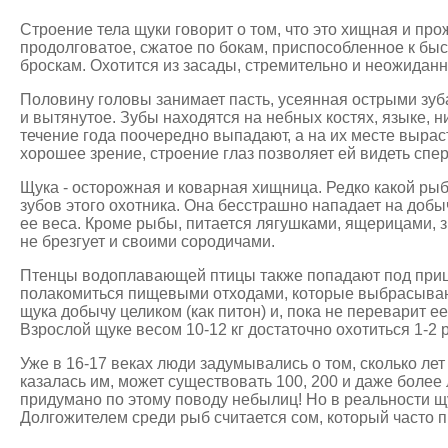
Строение тела щуки говорит о том, что это хищная и пр
продолговатое, сжатое по бокам, приспособленное к б
броскам. Охотится из засады, стремительно и неожиданн
Половину головы занимает пасть, усеянная острыми зуб
и вытянутое. Зубы находятся на небных костях, языке, н
течение года поочередно выпадают, а на их месте выра
хорошее зрение, строение глаз позволяет ей видеть спер
Щука - осторожная и коварная хищница. Редко какой рыб
зубов этого охотника. Она бесстрашно нападает на добыч
ее веса. Кроме рыбы, питается лягушками, ящерицами, 
не брезгует и своими сородичами.
Птенцы водоплавающей птицы также попадают под приц
полакомиться пищевыми отходами, которые выбрасываю
щука добычу целиком (как питон) и, пока не переварит ее
Взрослой щуке весом 10-12 кг достаточно охотиться 1-2 
Уже в 16-17 веках люди задумывались о том, сколько лет
казалась им, может существовать 100, 200 и даже более 
придумано по этому поводу небылиц! Но в реальности щу
Долгожителем среди рыб считается сом, который часто п