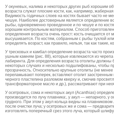
У окуневых, налима и некоторых других рыб хорошим о
возраста служат плоские кости, как, например, жаберная 
Видимость годичных слоев на костях бывает часто не ме
чешуе. Наиболее достоверным является определение во
рыбы, одновременно проведенное и по чешуе и по костя
хорошим контрольным материалом. Способ приготовлен
определения возраста очень прост: кость очищается от 
высушивается. По костям, собранным с рыбы тухлой ил
определять возраст, как правило, нельзя, так как такие, 
У тресковых и камбал определение возраста часто прои
ушным камням (рис. 88), которые извлекаются из черепа
лабиринта. Для определения возраста отолиты должны 
некоторых случаях и несколько подшлифованы, чтобы п
прозрачность. Относительно крупные отолиты (не менее 
переламывают поперек, вставляют отолит заостренным к
черного пластелина разломом кверху и, смочив просвет
трансформаторное масло и др.), рассматривают при не
У осетровых, сома и некоторых акул (Acanthias) определ
производится по лучу плавника:, у акул — непарного, у 
грудного. При этом у акул кольца видны на плавниковом
после очистки луча; у осетровых же и сома — предварит
изготовлять поперечный срез этого луча, который шлифу