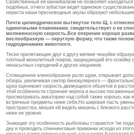
Свойственный ей каннибализм не позволяет находиться
подобных, отчего зубастая ведет одинокое существовани
нереста наши пресноводные акулы образуют небольшие 
Почти цилиндрическое вытянутое тело Щ. с отнесен
одиночными плавниками, свидетельствует о ее спо
молниеносную скорость.Все оперение хорошо разви
веслообразную — округлую форму, что также полож
гидродинамике животного.
Тесно прилегающие друг к другу мелкие чешуйки образую
плотный монолитный покров, защищающий его хозяйку о
ненасытных сородичей и других хищников.
Сплющенное клинообразное рыло щуки, открывает допо
обзора, увеличивая сектор бинокулярного — фронтально
щука оценивает скорость движущихся объектов и рассто
этой особенности строения черепа и высоко посаженны
просматривать акваторию над собой также хорошо, как и 
встречные предметы ниже себя.Но широкая пасть умень
пространства, мешая ей видеть мишень с близкого расст
ниже ее уровня.
Знающие эту особенность рыболовы стараются “не подав
дну и проводить спиннинговые приманки исходя из этого
хищница также хорошо слышит, как и видит. Благодаря 