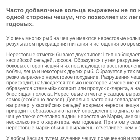
Часто добавочные кольца выражены не по кр
одной стороны чешуи, что позволяет их лег
годовых.
У очень многих рыб на чешуе имеются нерестовые коль
результатом прекращения питания и истощения во время
Нерестовые отметки бывают двух типов: I тип наблюдает
каспийской сельдей, лосося. Образуется путем разруше
боковых сторон чешуй и их последующего восстановления
воблы, леща и некоторых других рыб. Образуется у тех в
резко выражено нерестовое похудание. Разрушения чеш
происходит, наблюдается только некоторое изменение ст
образуется «темный» склерит или пропуск склерита, а на
блестящая полоска. Нерестовые отметки у самцов выраж
самок (особенно лосося). Довольно часто они совпадают
например, у каспийских сельдей вовремя нереста чешуя 
приводит к образованию на ней определенного дипа отм
чешуе также отчетливо видны нерестовые Марки, имею
несколько иного характера, чем годовые. При этом у сам
нерестовые марки обычно выражены отчетливее, чем у 
У воблы Касция путем изучения чешуи помеченной и вт