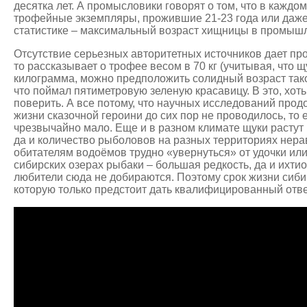
десятка лет. А промысловики говорят о том, что в каждо
трофейные экземпляры, прожившие 21-23 года или даж
статистике – максимальный возраст хищницы в промышл
Отсутствие серьезных авторитетных источников дает прос
то рассказывает о трофее весом в 70 кг (учитывая, что щ
килограмма, можно предположить солидный возраст таког
что поймал пятиметровую зеленую красавицу. В это, хоть
поверить. А все потому, что научных исследований про
жизни сказочной героини до сих пор не проводилось,
то 
чрезвычайно мало. Еще и в разном климате щуки расту
да и количество рыболовов на разных территориях нера
обитателям водоёмов трудно «увернуться» от удочки или
сибирских озерах рыбаки – большая редкость, да и ихти
любители сюда не добираются. Поэтому срок жизни сибир
которую только предстоит дать квалифицированный отве