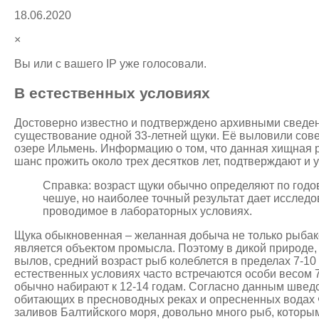
18.06.2020
×
Вы или с вашего IP уже голосовали.
В естественных условиях
Достоверно известно и подтверждено архивными сведе
существование одной 33-летней щуки. Её выловили сове
озере Ильмень. Информацию о том, что данная хищная 
шанс прожить около трех десятков лет, подтверждают и 
Справка: возраст щуки обычно определяют по год
чешуе, но наиболее точный результат дает исследо
проводимое в лабораторных условиях.
Щука обыкновенная – желанная добыча не только рыбак
является объектом промысла. Поэтому в дикой природе, 
вылов, средний возраст рыб колеблется в пределах 7-10 
естественных условиях часто встречаются особи весом 7-8
обычно набирают к 12-14 годам. Согласно данным шведс
обитающих в пресноводных реках и опресненных водах 
заливов Балтийского моря, довольно много рыб, которы