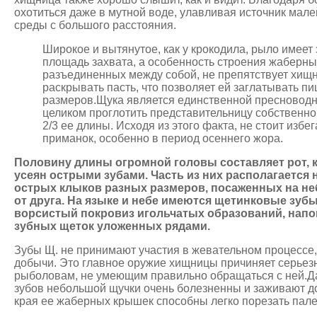
охотиться даже в мутной воде, улавливая источник мал
среды с большого расстояния.
Широкое и вытянутое, как у крокодила, рыло имеет
площадь захвата, а особенность строения жаберны
разъединенных между собой, не препятствует хищ
раскрывать пасть, что позволяет ей заглатывать п
размеров.Щука является единственной пресновод
целиком проглотить представительницу собственно
2/3 ее длины. Исходя из этого факта, не стоит избе
приманок, особенно в период осеннего жора.
Половину длины огромной головы составляет рот, 
усеян острыми зубами. Часть из них располагается 
острых клыков разных размеров, посаженных на н
от друга. На языке и небе имеются щетинковые зуб
ворсистый покровиз игольчатых образований, на
зубных щеток уложенных рядами.
Зубы Щ. не принимают участия в жевательном процессе,
добычи. Это главное оружие хищницы причиняет серье
рыболовам, не умеющим правильно обращаться с ней.Д
зубов небольшой щучки очень болезненны и заживают до
края ее жаберных крышек способны легко порезать палец