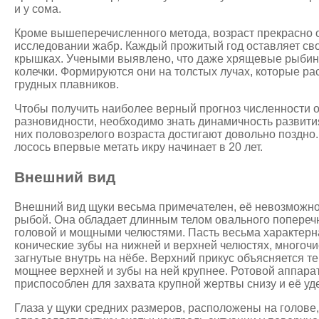
и у сома.
Кроме вышеперечисленного метода, возраст прекрасно 
исследовании жабр. Каждый прожитый год оставляет св
крышках. Учеными выявлено, что даже хрящевые рыбин
колечки. Формируются они на толстых лучах, которые ра
грудных плавников.
Чтобы получить наиболее верный прогноз численности 
разновидности, необходимо знать динамичность развити
них половозрелого возраста достигают довольно поздно.
лосось впервые метать икру начинает в 20 лет.
Внешний вид
Внешний вид щуки весьма примечателен, её невозможно 
рыбой. Она обладает длинным телом овального попереч
головой и мощными челюстями. Пасть весьма характерн
конические зубы на нижней и верхней челюстях, много
загнутые внутрь на нёбе. Верхний прикус объясняется те
мощнее верхней и зубы на ней крупнее. Ротовой аппара
приспособлен для захвата крупной жертвы снизу и её уд
Глаза у щуки средних размеров, расположены на голове,