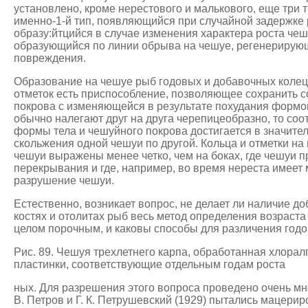
установлено, кроме нерестового и малькового, еще три 
именно-1-й тип, появляющийся при случайной задержке р
образу:йтцийся в случае изменения характера роста чешу
образующийся по линии обрыва на чешуе, регенерирую
повреждения.
Образование на чешуе рыб годовых и добавочных колец
отметок есть приспособление, позволяющее сохранить с
покрова с изменяющейся в результате похудания формой
обычно налегают друг на друга черепицеобразно, то соо
формы тела и чешуйного покрова достигается в значител
скольжения одной чешуи по другой. Кольца и отметки на
чешуи выражены менее четко, чем на боках, где чешуи пр
перекрывания и где, например, во время нереста имеет
разрушение чешуи.
Естественно, возникает вопрос, не делает ли наличие д
костях и отолитах рыб весь метод определения возраста
целом порочным, и каковы способы для различения годо
Рис. 89. Чешуя трехлетнего карпа, обработанная хлорал
пластинки, соответствующие отдельным годам роста
ных. Для разрешения этого вопроса проведено очень мног
В. Петров и Г. К. Петрушевский (1929) пытались мацери