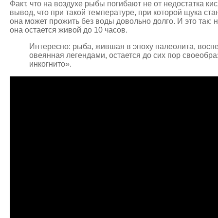
Факт, что на воздухе рыбы погибают не от недостатка ки
вывод, что при такой температуре, при которой щука ста
она может прожить без воды довольно долго. И это так: 
она остается живой до 10 часов.
Интересно: рыба, жившая в эпоху палеолита, воспе
овеянная легендами, остается до сих пор своеобра
инкогнито».