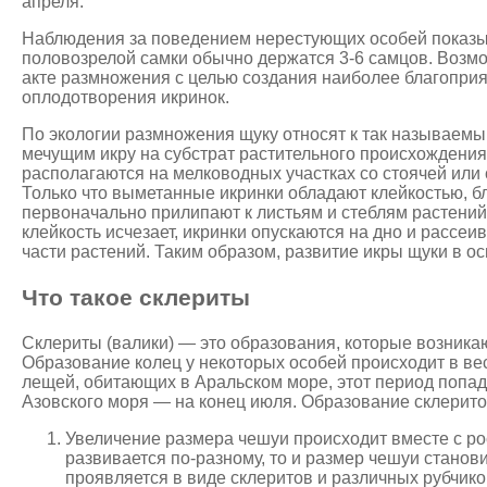
апреля.
Наблюдения за поведением нерестующих особей показыв
половозрелой самки обычно держатся 3-6 самцов. Возмо
акте размножения с целью создания наиболее благопри
оплодотворения икринок.
По экологии размножения щуку относят к так называе
мечущим икру на субстрат растительного происхождени
располагаются на мелководных участках со стоячей или
Только что выметанные икринки обладают клейкостью, б
первоначально прилипают к листьям и стеблям растений,
клейкость исчезает, икринки опускаются на дно и рассе
части растений. Таким образом, развитие икры щуки в ос
Что такое склериты
Склериты (валики) — это образования, которые возника
Образование колец у некоторых особей происходит в ве
лещей, обитающих в Аральском море, этот период попадае
Азовского моря — на конец июля. Образование склерито
Увеличение размера чешуи происходит вместе с рос
развивается по-разному, то и размер чешуи станов
проявляется в виде склеритов и различных рубчик