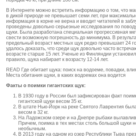
В Интернете можно встретить информацию о том, что м
в дикой природе не превышает семи лет, при максимальн
информация в корне не верна и вводит читателей в за
проведены довольно серьезные исследования по поводу
щуки. Была разработана специальная прогрессивная ме
свести возможную погрешность до минимума. В результа
предельный возраст местных щук редко превышает 24 г
удалось доказать, что среди щук довольно часто встреч
возрасте старше 15 лет. Ученые из Финляндии установили, 
правило, щука набирает к возрасту 12-14 лет.
READ Где обитает щука: поиск на водоеме, повадки, вли
Места обитания щуки, в каких водоемах она водится
Факты о поимки гигантских щук:
В 1930 году в России был зафиксирован факт поим
гигантской щуки весом 35 кг.
В штате Нью-Йорк на реке Святого Лаврентия был
весом в 32 кг.
На Ладожском озере и на Днепре рыбаки вылавлива
Причем, поимка в тех местах столь большой щуки н
необычным.
В 2013 году на одном из озер Республики Тыва пр