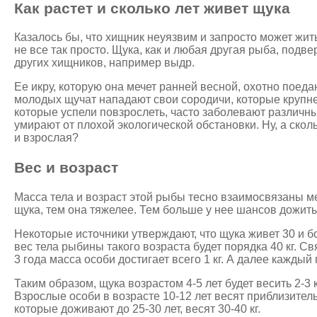
Как растет и сколько лет живет щука
Казалось бы, что хищник неуязвим и запросто может жить
не все так просто. Щука, как и любая другая рыба, под
других хищников, например выдр.
Ее икру, которую она мечет ранней весной, охотно поед
молодых щучат нападают свои сородичи, которые крупнее
которые успели повзрослеть, часто заболевают различн
умирают от плохой экологической обстановки. Ну, а скол
и взрослая?
Вес и возраст
Масса тела и возраст этой рыбы тесно взаимосвязаны м
щука, тем она тяжелее. Тем больше у нее шансов дожить
Некоторые источники утверждают, что щука живет 30 и бо
вес тела рыбины такого возраста будет порядка 40 кг. Св
3 года масса особи достигает всего 1 кг. А далее каждый 
Таким образом, щука возрастом 4-5 лет будет весить 2-3 к
Взрослые особи в возрасте 10-12 лет весят приблизитель
которые доживают до 25-30 лет, весят 30-40 кг.