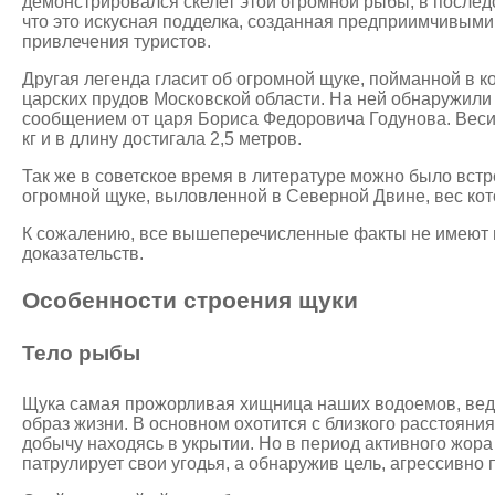
демонстрировался скелет этой огромной рыбы, в после
что это искусная подделка, созданная предприимчивым
привлечения туристов.
Другая легенда гласит об огромной щуке, пойманной в ко
царских прудов Московской области. На ней обнаружили 
сообщением от царя Бориса Федоровича Годунова. Веси
кг и в длину достигала 2,5 метров.
Так же в советское время в литературе можно было вст
огромной щуке, выловленной в Северной Двине, вес кот
К сожалению, все вышеперечисленные факты не имеют 
доказательств.
Особенности строения щуки
Тело рыбы
Щука самая прожорливая хищница наших водоемов, ве
образ жизни. В основном охотится с близкого расстояния
добычу находясь в укрытии. Но в период активного жора 
патрулирует свои угодья, а обнаружив цель, агрессивно 