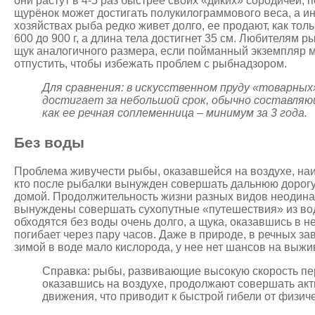
они растут в 4-5 раз быстрее своих «диких» сородичей,
щурёнок может достигать полукилограммового веса, а и
хозяйствах рыба редко живет долго, ее продают, как толь
600 до 900 г, а длина тела достигнет 35 см. Любителям 
щук аналогичного размера, если пойманный экземпляр м
отпустить, чтобы избежать проблем с рыбнадзором.
Для сравнения: в искусственном пруду «товарны
достигает за небольшой
срок
, обычно составляю
как ее
речная
соплеменница – минимум за 3 года.
Без воды
Проблема живучести рыбы, оказавшейся на воздухе, наи
кто после рыбалки вынужден совершать дальнюю дорог
домой. Продолжительность жизни разных видов неодина
вынуждены совершать сухопутные «путешествия» из во
обходятся без воды очень долго, а щука, оказавшись в 
погибает через пару часов. Даже в природе, в речных зав
зимой в воде мало кислорода, у нее нет шансов на выжи
Справка: рыбы, развивающие высокую скорость п
оказавшись на воздухе, продолжают совершать а
движения, что приводит к быстрой гибели от физич