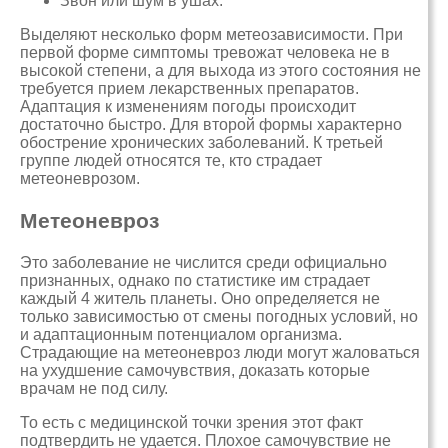
Звон или шум в ушах.
Выделяют несколько форм метеозависимости. При
первой форме симптомы тревожат человека не в
высокой степени, а для выхода из этого состояния не
требуется прием лекарственных препаратов.
Адаптация к изменениям погоды происходит
достаточно быстро. Для второй формы характерно
обострение хронических заболеваний. К третьей
группе людей относятся те, кто страдает
метеоневрозом.
Метеоневроз
Это заболевание не числится среди официально
признанных, однако по статистике им страдает
каждый 4 житель планеты. Оно определяется не
только зависимостью от смены погодных условий, но
и адаптационным потенциалом организма.
Страдающие на метеоневроз люди могут жаловаться
на ухудшение самочувствия, доказать которые
врачам не под силу.
То есть с медицинской точки зрения этот факт
подтвердить не удается. Плохое самочувствие не