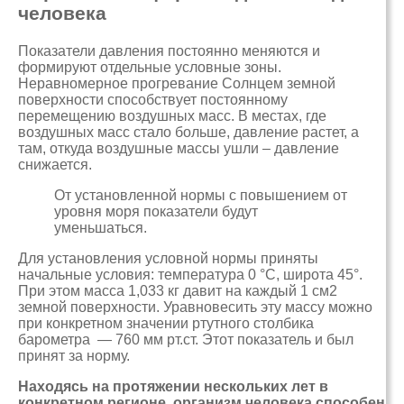
человека
Показатели давления постоянно меняются и
формируют отдельные условные зоны.
Неравномерное прогревание Солнцем земной
поверхности способствует постоянному
перемещению воздушных масс. В местах, где
воздушных масс стало больше, давление растет, а
там, откуда воздушные массы ушли – давление
снижается.
От установленной нормы с повышением от
уровня моря показатели будут
уменьшаться.
Для установления условной нормы приняты
начальные условия: температура 0 °С, широта 45°.
При этом масса 1,033 кг давит на каждый 1 см2
земной поверхности. Уравновесить эту массу можно
при конкретном значении ртутного столбика
барометра — 760 мм рт.ст. Этот показатель и был
принят за норму.
Находясь на протяжении нескольких лет в
конкретном регионе, организм человека способен