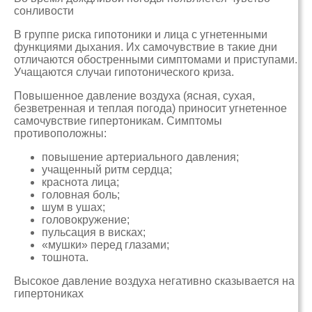
сонливости
В группе риска гипотоники и лица с угнетенными
функциями дыхания. Их самочувствие в такие дни
отличаются обостренными симптомами и приступами.
Учащаются случаи гипотонического криза.
Повышенное давление воздуха (ясная, сухая,
безветренная и теплая погода) приносит угнетенное
самочувствие гипертоникам. Симптомы
противоположны:
повышение артериального давления;
учащенный ритм сердца;
краснота лица;
головная боль;
шум в ушах;
головокружение;
пульсация в висках;
«мушки» перед глазами;
тошнота.
Высокое давление воздуха негативно сказывается на
гипертониках