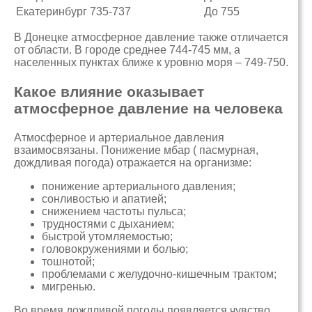
Екатеринбург
735-737
До 755
В Донецке атмосферное давление также отличается
от области. В городе среднее 744-745 мм, а
населенных пунктах ближе к уровню моря – 749-750.
Какое влияние оказывает
атмосферное давление на человека
Атмосферное и артериальное давления
взаимосвязаны. Понижение мбар ( пасмурная,
дождливая погода) отражается на организме:
понижение артериального давления;
сонливостью и апатией;
снижением частоты пульса;
трудностями с дыханием;
быстрой утомляемостью;
головокружениями и болью;
тошнотой;
проблемами с желудочно-кишечным трактом;
мигренью.
Во время дождливой погоды появляется чувство