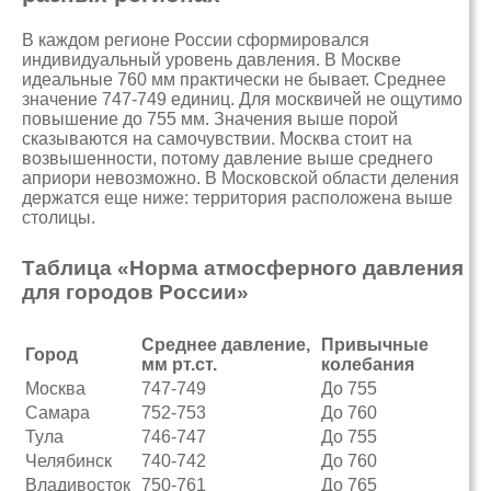
В каждом регионе России сформировался
индивидуальный уровень давления. В Москве
идеальные 760 мм практически не бывает. Среднее
значение 747-749 единиц. Для москвичей не ощутимо
повышение до 755 мм. Значения выше порой
сказываются на самочувствии. Москва стоит на
возвышенности, потому давление выше среднего
априори невозможно. В Московской области деления
держатся еще ниже: территория расположена выше
столицы.
Таблица «Норма атмосферного давления
для городов России»
Среднее давление,
Привычные
Город
мм рт.ст.
колебания
Москва
747-749
До 755
Самара
752-753
До 760
Тула
746-747
До 755
Челябинск
740-742
До 760
Владивосток
750-761
До 765