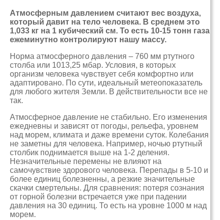
Атмосферным давлением считают вес воздуха,
который давит на тело человека. В среднем это
1,033 кг на 1 кубический см. То есть 10-15 тонн газа
ежеминутно контролируют нашу массу.
Норма атмосферного давления – 760 мм ртутного
столба или 1013,25 мбар. Условия, в которых
организм человека чувствует себя комфортно или
адаптировано. По сути, идеальный метеопоказатель
для любого жителя Земли. В действительности все не
так.
Атмосферное давление не стабильно. Его изменения
ежедневны и зависят от погоды, рельефа, уровнем
над морем, климата и даже времени суток. Колебания
не заметны для человека. Например, ночью ртутный
столбик поднимается выше на 1-2 деления.
Незначительные перемены не влияют на
самочувствие здорового человека. Перепады в 5-10 и
более единиц болезненны, а резкие значительные
скачки смертельны. Для сравнения: потеря сознания
от горной болезни встречается уже при падении
давления на 30 единиц. То есть на уровне 1000 м над
морем.